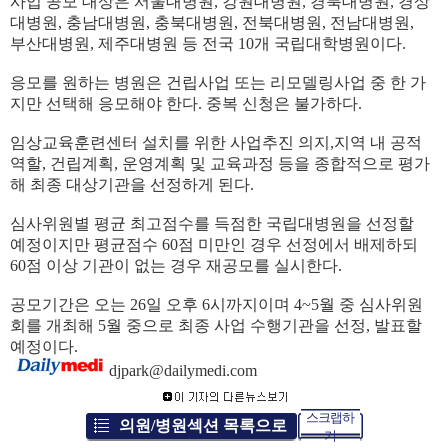
사업 공모 대상은 서울대병원
,
강원대병원
,
경북대병원
,
경상
대병원
,
충남대병원
,
충북대병원
,
전북대병원
,
전남대병원
,
부산대병원
,
제주대병원 등 전국
10
개 국립대학병원이다
.
응모를 원하는 병원은 건립사업 또는 리모델링사업 중 한 가
지만 선택해 응모해야 한다
.
중복 신청은 불가하다
.
임상교육훈련센터 설치를 위한 사업추진 의지
,
지역 내 공적
역할
,
건립계획
,
운영계획 및 교육과정 등을 종합적으로 평가
해 최종 대상기관을 선정하게 된다
.
심사위원별 평균 최고점수를 득점한 국립대병원을 선정할
예정이지만 평균점수
60
점 미만인 경우 선정에서 배제하되
60
점 이상 기관이 없는 경우 재공모를 실시한다
.
공모기간은 오는
26
일 오후
6
시까지이며
4~5
월 중 심사위원
회를 개최해
5
월 중으로 최종 사업 수행기관을 선정
,
발표할
예정이다
.
djpark@dailymedi.com
스크랩하
의원/병원섹션 목록으로
기