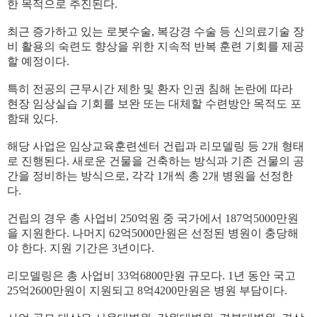
한 목적으로 추진된다
.
최근 증가하고 있는 로봇수술
,
복강경 수술 등 신의료기술 장
비 활용의 숙련도 향상을 위한 지속적 반복 훈련 기회를 제공
할 예정이다
.
특히 전공의 근무시간 제한 및 환자 인권 침해 논란에 따라
현장 임상실습 기회를 보완 또는 대체할 수련방안 목적도 포
함돼 있다
.
해당 사업은 임상교육훈련센터 건립과 리모델링 등
2
개 형태
로 진행된다
.
새로운 건물을 건축하는 방식과 기존 건물의 공
간을 정비하는 방식으로
,
각각
1
개씩 총
2
개 병원을 선정한
다
.
건립의 경우 총 사업비
250
억원 중 국가에서
187
억
5000
만원
을 지원한다
.
나머지
62
억
5000
만원은 선정된 병원이 충당해
야 한다
.
지원 기간은
3
년이다
.
리모델링은 총 사업비
33
억
6800
만원 규모다
. 1
년 동안 국고
25
억
2600
만원이 지원되고
8
억
4200
만원은 병원 부담이다
.