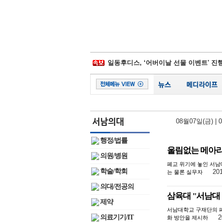
삼성물산-제일모직 합병 무효소송 6년만
경찰병원, 어버이날 맞아 입원환자에 
부민병원, 개원 37周 기념식 개최
일동후디스, ‘어버이날 선물 이벤트' 진
김포우리병원, '이웃사랑 그리기 대회' 
서울대병원, 베트남에 검진시스템 이식
비플러스랩, 종합 헬스케어 플랫폼 잰걸
시화병원, 심폐소생술 모의훈련‧실기평
서울성모 정찬권 교수, WHO 교과서 
08월07일(금)
|
백악관, 하반기 코로나19 확진 1억명 가
삼성물산-제일모직 합병 무효소송 6년만
행정/법률
울림없는 메아리
의원/병원
폐교 위기에 놓인 서남
학술/학회
201
는 물론 실무자
의대/전공의
삼육대 "서남대 
제약
서남대학교 구재단의 
의료기기/IT
2
화 방안을 제시하