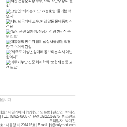
씨젠 천경준회장 부부, 주식 90만주 증여 '철
회'
고영인 "버리는 카드" vs 정호영 "들어본 적
없다"
서민 단국의대 교수, 퇴임 앞둔 문대통령 직
격탄
"노인 관련 질환 과, 전공의 정원 한시적 증
원 검토"
대통령직 인수위 참여 삼성서울병원 백경
란 교수 거취 관심
"제주도 미성년 성매매 공보의는 의사 아닌
한의사"
아두카누맙 신중 치매학회 "보험재정 등 고
려 필요"
 금합니다
| 제호 : 데일리메디 | 발행인 : 안순범 | 편집인 : 박대진
02-927-8955~7 | FAX .02-2231-9275 | 청소년보
호책임자 : 박대진
청 제 2014-15호 | E-mail : jhj@dailymedi.com