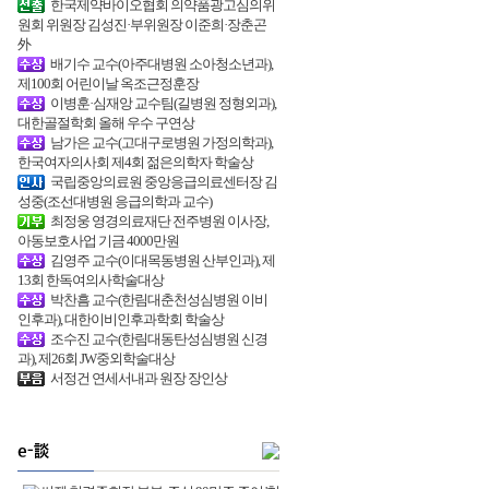
한국제약바이오협회 의약품광고심의위
원회 위원장 김성진·부위원장 이준희·장춘곤
外
배기수 교수(아주대병원 소아청소년과),
제100회 어린이날 옥조근정훈장
이병훈·심재앙 교수팀(길병원 정형외과),
대한골절학회 올해 우수 구연상
남가은 교수(고대구로병원 가정의학과),
한국여자의사회 제4회 젊은의학자 학술상
국립중앙의료원 중앙응급의료센터장 김
성중(조선대병원 응급의학과 교수)
최정웅 영경의료재단 전주병원 이사장,
아동보호사업 기금 4000만원
김영주 교수(이대목동병원 산부인과), 제
13회 한독여의사학술대상
박찬흠 교수(한림대춘천성심병원 이비
인후과), 대한이비인후과학회 학술상
조수진 교수(한림대동탄성심병원 신경
과), 제26회 JW중외학술대상
서정건 연세서내과 원장 장인상