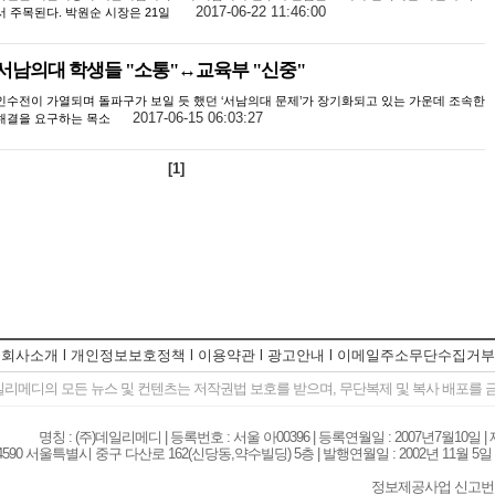
2017-06-22 11:46:00
서 주목된다. 박원순 시장은 21일
서남의대 학생들 "소통"↔교육부 "신중"
인수전이 가열되며 돌파구가 보일 듯 했던 ‘서남의대 문제’가 장기화되고 있는 가운데 조속한
2017-06-15 06:03:27
해결을 요구하는 목소
[
1
]
회사소개
l
개인정보보호정책
l
이용약관
l
광고안내
l
이메일주소무단수집거부
일리메디의 모든 뉴스 및 컨텐츠는 저작권법 보호를 받으며, 무단복제 및 복사 배포를
명칭 : (주)데일리메디 | 등록번호 : 서울 아00396 | 등록연월일 : 2007년7월10일 
590 서울특별시 중구 다산로 162(신당동,약수빌딩) 5층 | 발행연월일 : 2002년 11월 5일 | TEL . 
정보제공사업 신고번호 : 서울