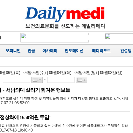
에 '마무
카네이션
행
성료
음
가
공동집필
08월06일(목)
|
08월05일(수)
|
08월04일(화)
|
08월03일(월)
|
08월02일(일)
능성 경
에 '마무
~
···서남의대 살리기 힘겨운 행보들
대학교를 살리기 위한 학생 및 지역민들의 회생 의지가 다양한 형태로 표출되고 있다. 시위
7-07-21 05:52:00
정상화에 1650억원 투입"
폐교 신청으로 혼란이 가중되고 있는 가운데 인수전에 뛰어든 삼육대학교가 구체적인 정상
017-07-18 19:40:40