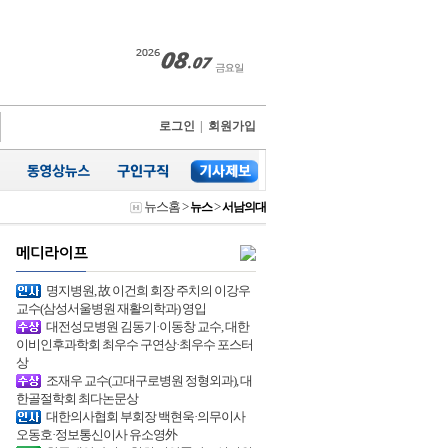
로그인
|
회원가입
뉴스홈
>
>
뉴스
서남의대
명지병원, 故 이건희 회장 주치의 이강우
교수(삼성서울병원 재활의학과) 영입
대전성모병원 김동기·이동창 교수, 대한
이비인후과학회 최우수 구연상·최우수 포스터
상
조재우 교수(고대구로병원 정형외과), 대
한골절학회 최다논문상
대한의사협회 부회장 백현욱·의무이사
오동호·정보통신이사 유소영外