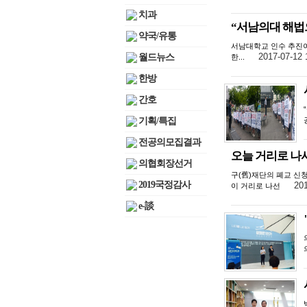
치과
“서남의대 해법
약국/유통
서남대학교 인수 추진이
2017-07-12 
월드뉴스
한...
한방
간호
기획/특집
전공의모집결과
오늘 거리로 나
의협회장선거
구(舊)재단의 폐교 신
2019국정감사
201
이 거리로 나선
e-談