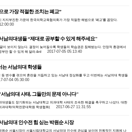
으로 가장 적절한 조치는 폐교”
 지지부진한 가운데 한국의학교육협의회가 가장 적절한 해법으로 ‘폐교’를 꼽았다.
12:00:00
서남의대생들 “제대로 공부할 수 있게 해주세요"
“끝이 보이지 않는다. 결정이 늦어질수록 학생들의 학습권은 침해받는다. 안정적 환경에서
2017-07-05 05:13:40
공부만 할 수 있게 해 달라.&rd
서는 서남의대 학생들
청 등 변수를 겪으며 혼란을 거듭하고 있는 서남대 정상화를 두고 이번에는 서남의대 학생들
7-07-04 05:30:00
"서남의대 사태, 그들만의 문제 아니다"
의대생들도 장기화되는 서남대학교 의과대학 사태의 조속한 해결을 촉구하고 나섰다. 대한
2017-06-27 11:31:55
의과대학/의학전문대학원 학생협회(
서남의대 인수전 힘 싣는 박원순 시장
박원순 서울시장이 서울시립대학교의 서남의대 인수에 관심을 보이며 전폭적인 지원에 나