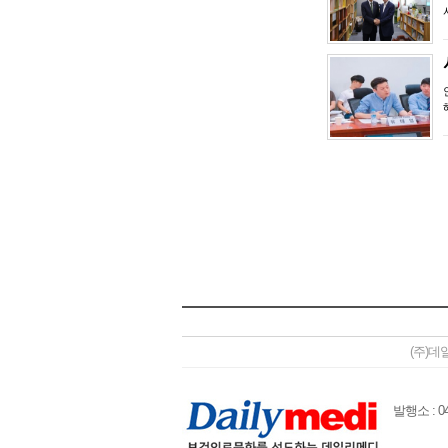
(주)데
발행소 : 04