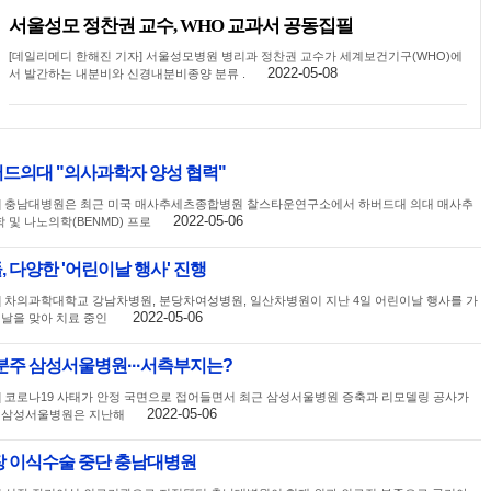
서울성모 정찬권 교수, WHO 교과서 공동집필
[데일리메디 한해진 기자] 서울성모병원 병리과 정찬권 교수가 세계보건기구(WHO)에
2022-05-08
서 발간하는 내분비와 신경내분비종양 분류 .
드의대 "의사과학자 양성 협력"
자] 충남대병원은 최근 미국 매사추세츠종합병원 찰스타운연구소에서 하버드대 의대 매사추
2022-05-06
및 나노의학(BENMD) 프로
 다양한 '어린이날 행사' 진행
] 차의과학대학교 강남차병원, 분당차여성병원, 일산차병원이 지난 4일 어린이날 행사를 가
2022-05-06
이날을 맞아 치료 중인
분주 삼성서울병원···서측부지는?
] 코로나19 사태가 안정 국면으로 접어들면서 최근 삼성서울병원 증축과 리모델링 공사가
2022-05-06
. 삼성서울병원은 지난해
장 이식수술 중단 충남대병원