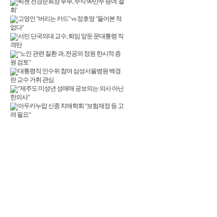
씨젠 천경준회장 부부, 주식 90만주 증여 '철
회'
고영인 "버리는 카드" vs 정호영 "들어본 적
없다"
서민 단국의대 교수, 퇴임 앞둔 문대통령 직
격탄
"노인 관련 질환 과, 전공의 정원 한시적 증
원 검토"
대통령직 인수위 참여 삼성서울병원 백경
란 교수 거취 관심
"제주도 미성년 성매매 공보의는 의사 아닌
한의사"
아두카누맙 신중 치매학회 "보험재정 등 고
려 필요"