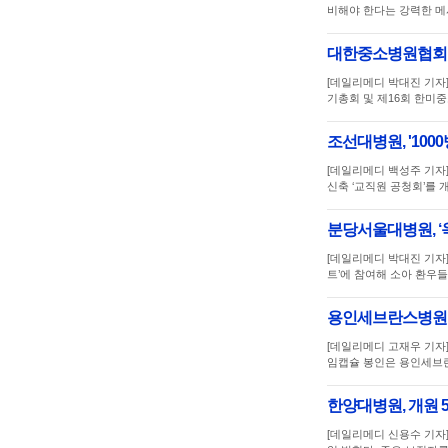
비해야 한다는 강력한 메
대한중소병원협회, 
[데일리메디 박대진 기자
기총회 및 제16회 한미
조선대병원, '100
[데일리메디 백성주 기자
신축 ‘교직원 공청회’를
분당서울대병원, ‘
[데일리메디 박대진 기자]
트’에 참여해 소아 환우
용인세브란스병원,
[데일리메디 고재우 기자
임캡슐 봉인은 용인세
한양대병원, 개원 
[데일리메디 신용수 기자