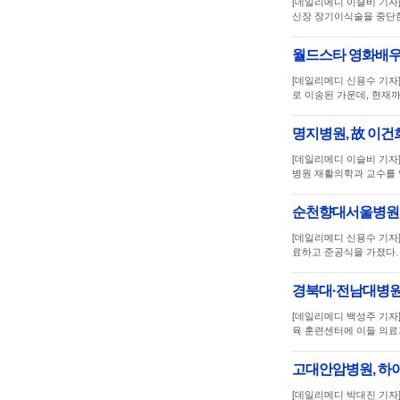
[데일리메디 이슬비 기자
신장 장기이식술을 중단한
월드스타 영화배우
[데일리메디 신용수 기자
로 이송된 가운데, 현재까
명지병원, 故 이건
[데일리메디 이슬비 기자
병원 재활의학과 교수를 
순천향대서울병원,
[데일리메디 신용수 기자
료하고 준공식을 가졌다
경북대·전남대병원,
[데일리메디 백성주 기자
육 훈련센터에 이들 의료
고대안암병원, 하이
[데일리메디 박대진 기자