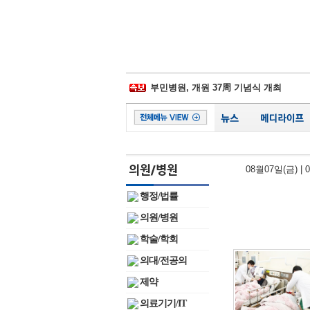
삼성물산-제일모직 합병 무효소송 6년만
경찰병원, 어버이날 맞아 입원환자에 
부민병원, 개원 37周 기념식 개최
일동후디스, ‘어버이날 선물 이벤트' 진
김포우리병원, '이웃사랑 그리기 대회' 
서울대병원, 베트남에 검진시스템 이식
비플러스랩, 종합 헬스케어 플랫폼 잰걸
시화병원, 심폐소생술 모의훈련‧실기평
08월07일(금)
|
서울성모 정찬권 교수, WHO 교과서 
백악관, 하반기 코로나19 확진 1억명 가
행정/법률
삼성물산-제일모직 합병 무효소송 6년만
의원/병원
학술/학회
의대/전공의
제약
의료기기/IT