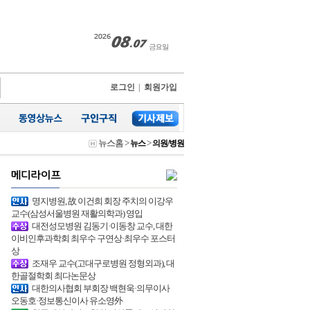
로그인
|
회원가입
뉴스홈
>
>
뉴스
의원/병원
명지병원, 故 이건희 회장 주치의 이강우
교수(삼성서울병원 재활의학과) 영입
대전성모병원 김동기·이동창 교수, 대한
이비인후과학회 최우수 구연상·최우수 포스터
상
조재우 교수(고대구로병원 정형외과), 대
한골절학회 최다논문상
대한의사협회 부회장 백현욱·의무이사
오동호·정보통신이사 유소영外