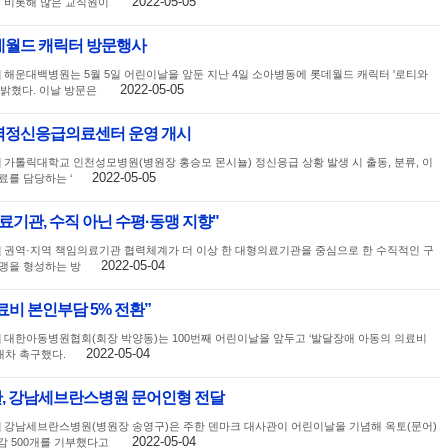
2022-05-05
를 비롯해 많은 교직원이
데월드 캐릭터 방문행사
] 해운대백병원는 5월 5일 어린이날을 앞둔 지난 4일 소아병동에 롯데월드 캐릭터 '로티와
2022-05-05
 밝혔다. 이날 방문은
역정신응급의료센터 운영 개시
] 가톨릭대학교 인천성모병원(병원장 홍승모 몬시뇰) 정신응급 상황 발생 시 출동, 분류, 이
2022-05-05
료를 담당하는 ‘
료기관, 수직 아닌 수평·동맹 지향"
] 권역·지역 책임의료기관 협력체계가 더 이상 한 대형의료기관을 중심으로 한 수직적인 구
2022-05-04
맹을 형성하는 방
비 본인부담 5% 전환”
] 대한아동병원협회(회장 박양동)는 100번째 어린이날을 앞두고 ‘발달장애 아동의 의료비
2022-05-04
재차 촉구했다.
, 강남세브란스병원 문어인형 전달
] 강남세브란스병원(병원장 송영구)은 주한 덴마크 대사관이 어린이날을 기념해 옥토(문어)
2022-05-04
난감 500개를 기부했다고