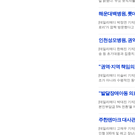
일 밝혔다. 주요 보직자
해운대백병원, 롯
[데일리메디 박정연 기자
로리'가 깜짝 방문했다고
인천성모병원, 권
[데일리메디 한해진 기자
송 등 초기대응과 집중치
"권역·지역 책임의
[데일리메디 이슬비 기자
조가 아니라 수평적인 동
“발달장애아동 의료
[데일리메디 박대진 기자
본인부담금 5% 전환’을 
주한덴마크 대사관
[데일리메디 고재우 기자
인형 100개 및 레고 장