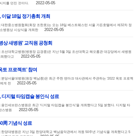
2022-05-05
시지를 던진 것이다.
이달 18일 정기총회 개최
] 대한중소병원협회(회장 조한호)는 오는 18일 베스트웨스턴 서울 가든호텔에서 제32차 정
2022-05-05
중소병원상 시상식을 개최한
0병상 새병원' 교직원 공청회
] 조선대학교병원(병원장 김경종)은 지난 5월 3일 조선대학교 해오름관 대강당에서 새병원
2022-05-05
 개최했다고
옥토 프로젝트’ 참여
 분당서울대병원(원장 백남종)은 최근 주한 덴마크 대사관에서 주관하는 ‘2022 옥토 프로젝
2022-05-05
들에게 전
 디지털 타임캡슐 봉인식 성료
] 용인세브란스병원은 최근 ‘디지털 타임캡슐 봉인식’을 개최했다고 5일 밝혔다. 디지털 타
2022-05-05
브란스병원
50周 기념식 성료
] 한양대병원은 지난 3일 한양대학교 백남음악관에서 개원 50주년 기념식을 개최했다고 5