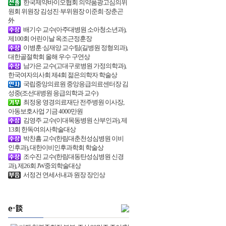
한국제약바이오협회 의약품광고심의위
원회 위원장 김성진·부위원장 이준희·장춘곤
外
배기수 교수(아주대병원 소아청소년과),
제100회 어린이날 옥조근정훈장
이병훈·심재앙 교수팀(길병원 정형외과),
대한골절학회 올해 우수 구연상
남가은 교수(고대구로병원 가정의학과),
한국여자의사회 제4회 젊은의학자 학술상
국립중앙의료원 중앙응급의료센터장 김
성중(조선대병원 응급의학과 교수)
최정웅 영경의료재단 전주병원 이사장,
아동보호사업 기금 4000만원
김영주 교수(이대목동병원 산부인과), 제
13회 한독여의사학술대상
박찬흠 교수(한림대춘천성심병원 이비
인후과), 대한이비인후과학회 학술상
조수진 교수(한림대동탄성심병원 신경
과), 제26회 JW중외학술대상
서정건 연세서내과 원장 장인상