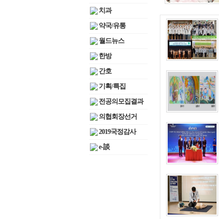
치과
약국/유통
월드뉴스
한방
간호
기획/특집
전공의모집결과
의협회장선거
2019국정감사
e-談