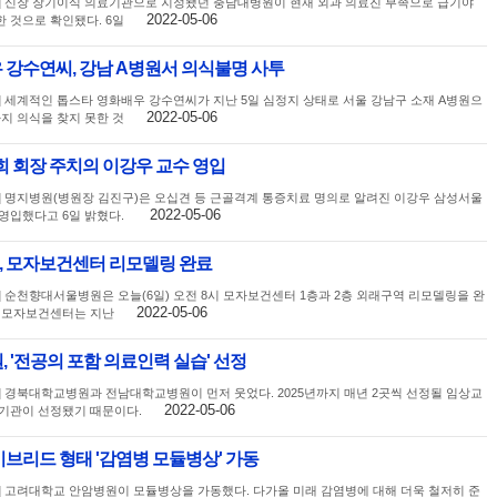
] 신장 장기이식 의료기관으로 지정됐던 충남대병원이 현재 외과 의료진 부족으로 급기야
2022-05-06
 것으로 확인됐다. 6일
 강수연씨, 강남 A병원서 의식불명 사투
] 세계적인 톱스타 영화배우 강수연씨가 지난 5일 심정지 상태로 서울 강남구 소재 A병원으
2022-05-06
지 의식을 찾지 못한 것
희 회장 주치의 이강우 교수 영입
] 명지병원(병원장 김진구)은 오십견 등 근골격계 통증치료 명의로 알려진 이강우 삼성서울
2022-05-06
영입했다고 6일 밝혔다.
 모자보건센터 리모델링 완료
] 순천향대서울병원은 오늘(6일) 오전 8시 모자보건센터 1층과 2층 외래구역 리모델링을 완
2022-05-06
. 모자보건센터는 지난
 '전공의 포함 의료인력 실습' 선정
] 경북대학교병원과 전남대학교병원이 먼저 웃었다. 2025년까지 매년 2곳씩 선정될 임상교
2022-05-06
기관이 선정됐기 때문이다.
브리드 형태 '감염병 모듈병상' 가동
] 고려대학교 안암병원이 모듈병상을 가동했다. 다가올 미래 감염병에 대해 더욱 철저히 준