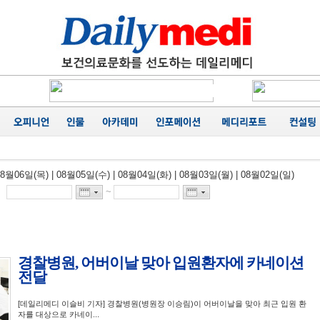
에 '마무
카네이션
행
성료
음
가
08월06일(목)
|
08월05일(수)
|
08월04일(화)
|
08월03일(월)
|
08월02일(일)
공동집필
능성 경
~
에 '마무
경찰병원, 어버이날 맞아 입원환자에 카네이션
전달
[데일리메디 이슬비 기자] 경찰병원(병원장 이승림)이 어버이날을 맞아 최근 입원 환
자를 대상으로 카네이...