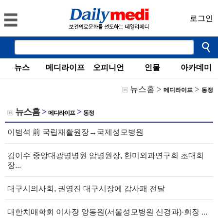
로그인
뉴스
메디라이프
오피니언
인물
아카데미
뉴스홈
>
>
메디라이프
동정
뉴스홈
>
>
메디라이프
동정
이범석 前 국립재활원장→국제성모병원
김이수 중앙대광명병원 암병원장, 한미외과연구회 초대회
장...
대구시의사회, 권영진 대구시장에 감사패 전달
대한치매학회 이사장 양동원(서울성모병원 신경과)·회장 ...