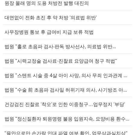
원장 몰래 명의 도용 처방전 발행 대진의
대면없이 전화 초진 후 약 처방 '의료법 위반'
사무장병원 통보 후 급여비 지급 보류 적법
법원 "홀로 초음파 검사‧판독 방사선사, 의료법 위반...
법원 "시력교정술 검사료·진찰료 요양급여 청구 적법"
법원 "스텐트 시술 중 4살 아이 사망, 의사 무죄 인과관계 ...
법원 "수술 前 초음파 검사일 허위기재 의사, 사기방조 아...
건강검진 진찰료 '착오'로 인한 이중청구…업무정지 '부당'
법원 "정신질환자 퇴원명령 불응 입원지속, 요양비용 환수...
"육안으로만 손가락 인대 파열 여부 확인, 업무상과실치상"