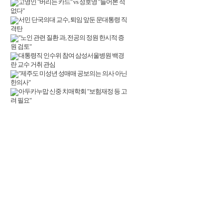
고영인 "버리는 카드" vs 정호영 "들어본 적
없다"
서민 단국의대 교수, 퇴임 앞둔 문대통령 직
격탄
"노인 관련 질환 과, 전공의 정원 한시적 증
원 검토"
대통령직 인수위 참여 삼성서울병원 백경
란 교수 거취 관심
"제주도 미성년 성매매 공보의는 의사 아닌
한의사"
아두카누맙 신중 치매학회 "보험재정 등 고
려 필요"