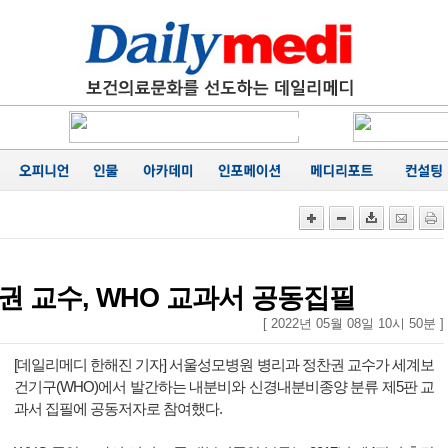
에 '마무
카네이션
행
성료
음
가
공동집필
능성 경
에 '마무
권 교수, WHO 교과서 공동집필
[ 2022년 05월 08일 10시 50분 ]
[데일리메디 한해진 기자] 서울성모병원 병리과 정찬권 교수가 세계보
건기구(WHO)에서 발간하는 내분비와 신경내분비종양 분류 제5판 교
과서 집필에 공동저자로 참여했다.