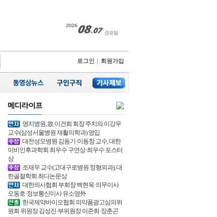
로그인
|
회원가입
명지병원, 故 이건희 회장 주치의 이강우
교수(삼성서울병원 재활의학과) 영입
대전성모병원 김동기·이동창 교수, 대한
이비인후과학회 최우수 구연상·최우수 포스터
상
조재우 교수(고대구로병원 정형외과), 대
한골절학회 최다논문상
대한의사협회 부회장 백현욱·의무이사
오동호·정보통신이사 유소영外
한국제약바이오협회 의약품광고심의위
원회 위원장 김성진·부위원장 이준희·장춘곤