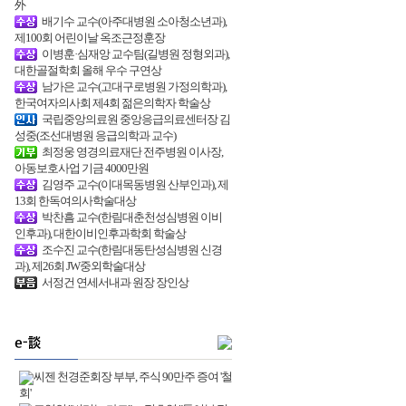
外
배기수 교수(아주대병원 소아청소년과),
제100회 어린이날 옥조근정훈장
이병훈·심재앙 교수팀(길병원 정형외과),
대한골절학회 올해 우수 구연상
남가은 교수(고대구로병원 가정의학과),
한국여자의사회 제4회 젊은의학자 학술상
국립중앙의료원 중앙응급의료센터장 김
성중(조선대병원 응급의학과 교수)
최정웅 영경의료재단 전주병원 이사장,
아동보호사업 기금 4000만원
김영주 교수(이대목동병원 산부인과), 제
13회 한독여의사학술대상
박찬흠 교수(한림대춘천성심병원 이비
인후과), 대한이비인후과학회 학술상
조수진 교수(한림대동탄성심병원 신경
과), 제26회 JW중외학술대상
서정건 연세서내과 원장 장인상
씨젠 천경준회장 부부, 주식 90만주 증여 '철
회'