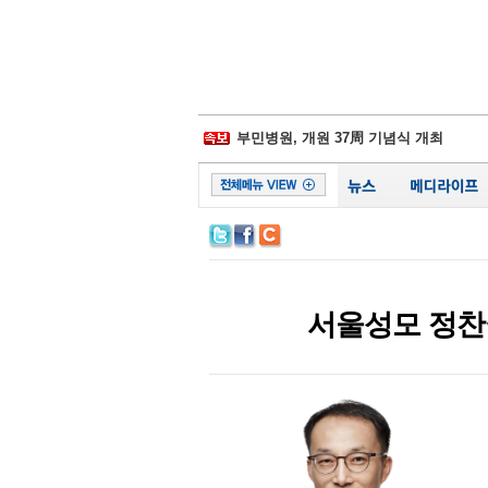
삼성물산-제일모직 합병 무효소송 6년만
경찰병원, 어버이날 맞아 입원환자에 
부민병원, 개원 37周 기념식 개최
일동후디스, ‘어버이날 선물 이벤트' 진
김포우리병원, '이웃사랑 그리기 대회' 
서울대병원, 베트남에 검진시스템 이식
비플러스랩, 종합 헬스케어 플랫폼 잰걸
시화병원, 심폐소생술 모의훈련‧실기평
서울성모 정찬권 교수, WHO 교과서 
백악관, 하반기 코로나19 확진 1억명 가
삼성물산-제일모직 합병 무효소송 6년만
서울성모 정찬