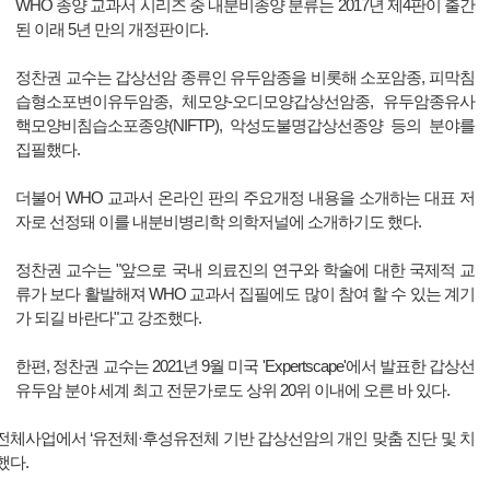
WHO 종양 교과서 시리즈 중 내분비종양 분류는 2017년 제4판이 출간
된 이래 5년 만의 개정판이다.
정찬권 교수는 갑상선암 종류인 유두암종을 비롯해 소포암종, 피막침
습형소포변이유두암종, 체모양-오디모양갑상선암종, 유두암종유사
핵모양비침습소포종양(NIFTP), 악성도불명갑상선종양 등의 분야를
집필했다.
더불어 WHO 교과서 온라인 판의 주요개정 내용을 소개하는 대표 저
자로 선정돼 이를 내분비병리학 의학저널에 소개하기도 했다.
정찬권 교수는 "앞으로 국내 의료진의 연구와 학술에 대한 국제적 교
류가 보다 활발해져 WHO 교과서 집필에도 많이 참여 할 수 있는 계기
가 되길 바란다"고 강조했다.
한편, 정찬권 교수는 2021년 9월 미국 'Expertscape'에서 발표한 갑상선
유두암 분야 세계 최고 전문가로도 상위 20위 이내에 오른 바 있다.
전체사업에서 ‘유전체·후성유전체 기반 갑상선암의 개인 맞춤 진단 및 치
했다.