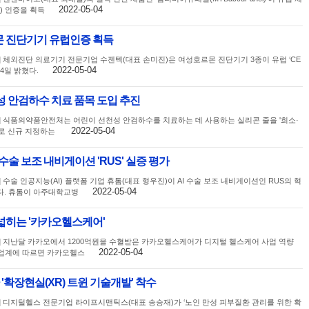
2022-05-04
D) 인증을 획득
몬 진단기기 유럽인증 획득
] 체외진단 의료기기 전문기업 수젠텍(대표 손미진)은 여성호르몬 진단기기 3종이 유럽 ‘CE
2022-05-04
4일 밝혔다.
성 안검하수 치료 품목 도입 추진
] 식품의약품안전처는 어린이 선천성 안검하수를 치료하는 데 사용하는 실리콘 줄을 '희소·
2022-05-04
로 신규 지정하는
 수술 보조 내비게이션 'RUS' 실증 평가
 수술 인공지능(AI) 플랫폼 기업 휴톰(대표 형우진)이 AI 수술 보조 내비게이션인 RUS의 혁
2022-05-04
다. 휴톰이 아주대학교병
넓히는 '카카오헬스케어'
] 지난달 카카오에서 1200억원을 수혈받은 카카오헬스케어가 디지털 헬스케어 사업 역량
2022-05-04
 업계에 따르면 카카오헬스
확장현실(XR) 트윈 기술개발' 착수
] 디지털헬스 전문기업 라이프시맨틱스(대표 송승재)가 ‘노인 만성 피부질환 관리를 위한 확