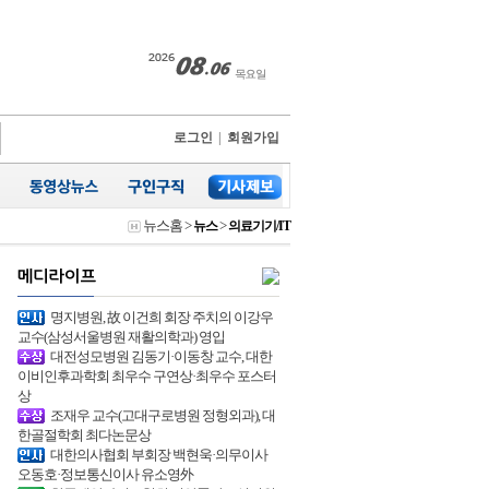
로그인
|
회원가입
뉴스홈
>
>
뉴스
의료기기/IT
명지병원, 故 이건희 회장 주치의 이강우
교수(삼성서울병원 재활의학과) 영입
대전성모병원 김동기·이동창 교수, 대한
이비인후과학회 최우수 구연상·최우수 포스터
상
조재우 교수(고대구로병원 정형외과), 대
한골절학회 최다논문상
대한의사협회 부회장 백현욱·의무이사
오동호·정보통신이사 유소영外