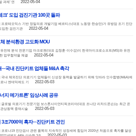
2022-05-04
 과제’ 연
크' 도입 검진기관 100곳 돌파
] 프로테오믹스 기반 정밀의료 개발기업 베르티스(대표 노동영·한승만)가 유방암 조기 진단
2022-05-04
도입한 검진기관
전체 분석환경 고도화 MOU
 유전체 분석 전문기업 마크로젠(대표 김창훈·이수강)이 한국마이크로소프트(MS)와 유전
2022-05-04
한 업무협약을 체결
···국내 진단키트 업체들 M&A 촉각
] 국내 체외진단 의료기기 업체들이 신성장 동력을 발굴하기 위해 잇따라 인수합병(M&A)에
2022-05-03
코로나 엔데믹에도 기
 '시너지 메가트론' 임상사례 공유
] 글로벌 의료기기 전문기업 보스톤사이언티픽코리아(대표 조나단 리차드몬슨)는 최근 온
2022-05-03
회 관상동맥 중재시술
3조7000억 흑자···진단키트 견인
] 코로나19 진단검사 관련 품목의 지속적인 성장세에 힘입어 2020년 처음으로 흑자를 달성
2022-05-03
021년에도 44% 상승한 3조