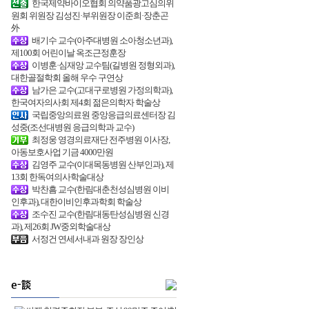
한국제약바이오협회 의약품광고심의위
원회 위원장 김성진·부위원장 이준희·장춘곤
外
배기수 교수(아주대병원 소아청소년과),
제100회 어린이날 옥조근정훈장
이병훈·심재앙 교수팀(길병원 정형외과),
대한골절학회 올해 우수 구연상
남가은 교수(고대구로병원 가정의학과),
한국여자의사회 제4회 젊은의학자 학술상
국립중앙의료원 중앙응급의료센터장 김
성중(조선대병원 응급의학과 교수)
최정웅 영경의료재단 전주병원 이사장,
아동보호사업 기금 4000만원
김영주 교수(이대목동병원 산부인과), 제
13회 한독여의사학술대상
박찬흠 교수(한림대춘천성심병원 이비
인후과), 대한이비인후과학회 학술상
조수진 교수(한림대동탄성심병원 신경
과), 제26회 JW중외학술대상
서정건 연세서내과 원장 장인상