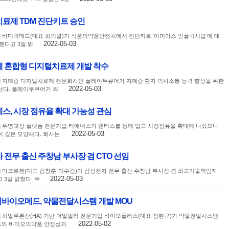
료제 TDM 진단키트 승인
] 바디텍메드(대표 최의열)가 식품의약품안전처에서 진단키트 ‘아피아스 인플릭시맙’에 대
2022-05-03
했다고 3일 밝
폐 혼합형 디지털치료제 개발 착수
] 자폐증 디지털치료제 전문회사인 플레이투큐어가 자폐증 환자 의사소통 능력 향상을 위한
2022-05-03
선다. 플레이투큐어가 최
스, 시장 점유율 확대 가능성 관심
] 투명교정 플랫폼 전문기업 티에네스가 덴티스를 등에 업고 시장점유율 확대에 나섰으나
2022-05-03
 깊은 모양새다. 회사는
 전무 출신 주창남 부사장 겸 CTO 선임
] 마크로젠(대표 김창훈·이수강)이 삼성전자 전무 출신 주창남 부사장 겸 최고기술책임자
2022-05-03
 3일 밝혔다. 주
바이오메드, 약물전달시스템 개발 MOU
] 히알루론산(HA) 기반 더말필러 전문기업 바이오플러스(대표 정현규)가 약물전달시스템
2022-05-02
드와 바이오의약품 안정성과