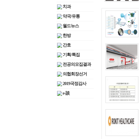
치과
약국/유통
월드뉴스
한방
간호
기획/특집
전공의모집결과
의협회장선거
2019국정감사
e-談