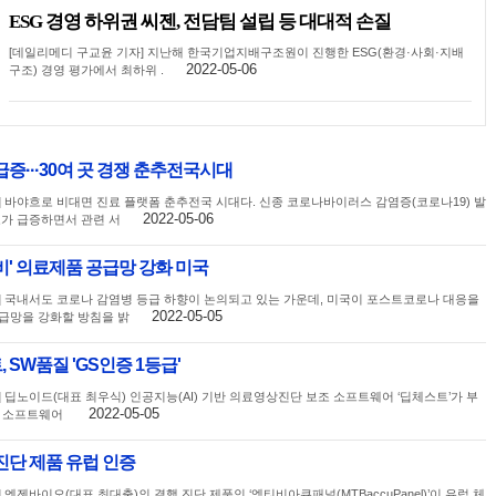
ESG 경영 하위권 씨젠, 전담팀 설립 등 대대적 손질
[데일리메디 구교윤 기자] 지난해 한국기업지배구조원이 진행한 ESG(환경·사회·지배
2022-05-06
구조) 경영 평가에서 최하위 .
급증···30여 곳 경쟁 춘추전국시대
] 바야흐로 비대면 진료 플랫폼 춘추전국 시대다. 신종 코로나바이러스 감염증(코로나19) 발
2022-05-06
요가 급증하면서 관련 서
비' 의료제품 공급망 강화 미국
] 국내서도 코로나 감염병 등급 하향이 논의되고 있는 가운데, 미국이 포스트코로나 대응을
2022-05-05
급망을 강화할 방침을 밝
SW품질 'GS인증 1등급'
 딥노이드(대표 최우식) 인공지능(AI) 기반 의료영상진단 보조 소프트웨어 ‘딥체스트’가 부
2022-05-05
 소프트웨어
진단 제품 유럽 인증
 엔젠바이오(대표 최대출)의 결핵 진단 제품인 ‘엠티비아큐패널(MTBaccuPanel)’이 유럽 체