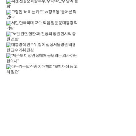
씨젠 천경준회장 부부, 주식 90만주 증여 '철
회'
고영인 "버리는 카드" vs 정호영 "들어본 적
없다"
서민 단국의대 교수, 퇴임 앞둔 문대통령 직
격탄
"노인 관련 질환 과, 전공의 정원 한시적 증
원 검토"
대통령직 인수위 참여 삼성서울병원 백경
란 교수 거취 관심
"제주도 미성년 성매매 공보의는 의사 아닌
한의사"
아두카누맙 신중 치매학회 "보험재정 등 고
려 필요"