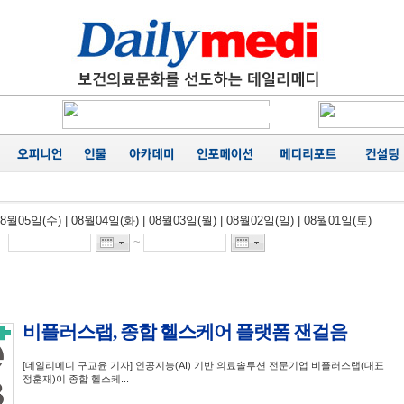
에 '마무
카네이션
행
성료
음
가
08월05일(수)
|
08월04일(화)
|
08월03일(월)
|
08월02일(일)
|
08월01일(토)
공동집필
능성 경
~
에 '마무
비플러스랩, 종합 헬스케어 플랫폼 잰걸음
[데일리메디 구교윤 기자] 인공지능(AI) 기반 의료솔루션 전문기업 비플러스랩(대표
정훈재)이 종합 헬스케...