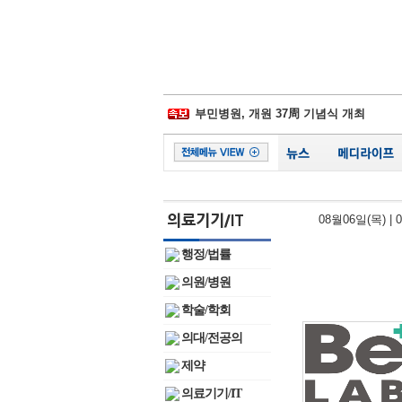
삼성물산-제일모직 합병 무효소송 6년만
경찰병원, 어버이날 맞아 입원환자에 
부민병원, 개원 37周 기념식 개최
일동후디스, ‘어버이날 선물 이벤트' 진
김포우리병원, '이웃사랑 그리기 대회' 
서울대병원, 베트남에 검진시스템 이식
비플러스랩, 종합 헬스케어 플랫폼 잰걸
시화병원, 심폐소생술 모의훈련‧실기평
08월06일(목)
|
서울성모 정찬권 교수, WHO 교과서 
백악관, 하반기 코로나19 확진 1억명 가
행정/법률
삼성물산-제일모직 합병 무효소송 6년만
의원/병원
학술/학회
의대/전공의
제약
의료기기/IT