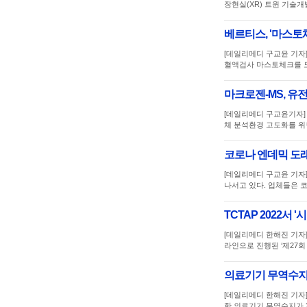
장현실(XR) 트윈 기술개발
베르티스, '마스토체
[데일리메디 구교윤 기자
혈액검사 마스토체크를 
마크로젠-MS, 유
[데일리메디 구교윤기자]
체 분석환경 고도화를 위
코로나 엔데믹 도래
[데일리메디 구교윤 기자
나서고 있다. 업체들은 
TCTAP 2022서
[데일리메디 한해진 기자
라인으로 진행된 ‘제27
의료기기 무역수지 
[데일리메디 한해진 기자
한 의료기기 무역수지가 2