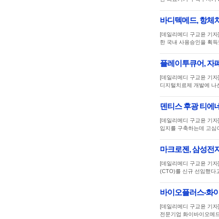
바디텍메드, 항체치
[데일리메디 구교윤 기자
한 국내 사용승인을 획득
플레이투큐어, 자
[데일리메디 구교윤 기자
디지털치료제 개발에 나
덴티스 후광 티에네
[데일리메디 구교윤 기자
입지를 구축하는데 고심이
마크로젠, 삼성전자
[데일리메디 구교윤 기자
(CTO)를 신규 선임했다고
바이오플러스-화이
[데일리메디 구교윤 기자
전문기업 화이바이오메