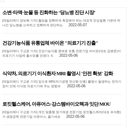
소변·타액·눈물 등 진화하는 ‘당뇨병 진단 시장’
[데일리메디 양보혜 기자] 혈당을 정확하게 측정해야 하는 대표적 만성질환 가운데 하
2022-05-07
나인 당뇨병을 신속하고 정확하게 판단하는
건강기능식품 유통업체 바이온 "의료기기 진출"
[데일리메디 구교윤 기자] 건강기능식품 원재료 유통 전문기업 바이온(대표 김병준)이
2022-05-06
의료기기 사업에 출사표를 던졌다. 6.
식약처, 의료기기 이식환자 MRI 촬영시 '안전 확보' 강화
[데일리메디 구교윤 기자] 앞으로 MRI(자기공명 전산화 단층) 촬영시 발생하는 전자기
2022-05-06
장이 인체 이식된 의료기기에 주는 영향과
로킷헬스케어, 아퓨어스·강스템바이오텍과 잇단 MOU
[데일리메디 구교윤 기자] 개인 맞춤형 장기재생 전문기업 로킷헬스케어(대표 유석환)
2022-05-06
가 생명공학 전문기업 아퓨어스, 줄기세포