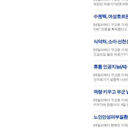
외진단 의료기기(CE-IV
수젠텍, 여성호르
[데일리메디 구교윤 기자
CoC’ 인증을 획득했다고 
식약처, 소아 선천
[데일리메디 구교윤 기자
긴급도입 필요 의료기기'
휴톰 인공지능(AI)
[데일리메디 구교윤 기자]
신의료기기 실증에 나선
역량 키우고 우군 
[데일리메디 구교윤 기자
키우기에 한창이다. 4일
노인만성피부질환 '
[데일리메디 한해진 기자