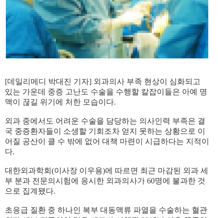
[
데일리메디 박대진 기자
]
외과의사 부족 현상이 심화되고
있는 가운데 중증 고난도 수술을 수행할 칼잡이들은 아예 명
맥이 끊길 위기에 처한 모습이다
.
외과 중에서도 어려운 수술을 담당하는 의사인력 부족은 결
국 중증환자들이 소생할 기회조차 얻지 못하는 상황으로 이
어질 공산이 클 수 밖에 없어 대책 마련이 시급하다는 지적이
다
.
대한외과학회
(
이사장 이우용
)
에 따르면 최근 마감된 외과 세
부 분과 전문의시험에 응시한 외과의사가
60
명에 불과한 것
으로 집계됐다
.
초응급 질환 중 하나인 복부 대동맥류 파열을 수술하는 혈관