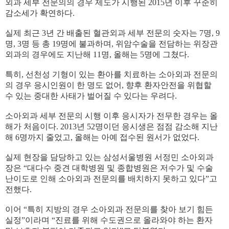
외과 세부 전문의의 경우 제도가 시행된
2015
년 이후 꾸준히
감소세가 확연하다
.
실제 최근
3
년 간 배출된 혈관외과 세부 전문의 숫자는
7
명
, 9
명
, 3
명 등 총
19
명에 불과하며
,
위암수술을 전담하는 위장관
외과의 경우에도 지난해
11
명
,
올해는
5
명에 그쳤다
.
특히
,
선천성 기형이 있는 환아를 치료하는 소아외과 전문의
의 경우 응시인원이 한 명도 없어
,
향후 환자안전을 위협할
수 있는 중대한 사태가 벌어질 수 있다는 우려다
.
소아외과 세부 전문의 시행 이후 응시자가 전무한 경우는 올
해가 처음이다
. 2013
년
52
명이던 응시생은 점점 감소해 지난
해
6
명까지 줄었고
,
올해는 아예 접수된 원서가 없었다
.
실제 현장을 담당하고 있는 삼성서울병원 서정민 소아외과
장은
“
대다수 중견 대학병원 및 종합병원은 저수가 및 수술
난이도로 인해 소아외과 전문의를 배치하지 못하고 있다
”
고
전했다
.
이어
“
특히 지방의 경우 소아외과 전문의를 찾아 보기 힘든
실정
”
이라며
“
진료를 위해 수도권으로 올라와야 하는 환자