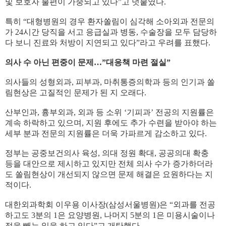
및 보호자 불편이 가중되고 있다
”
고 덧붙였다
.
특히
“
대형병원의 경우 환자쏠림이 심각해 소아외과 전문의
가
24
시간 당직을 서고 응급실과 병동
,
수술장을 모두 담당하
다 보니 진료와 처방이 지연되고 있다
”
라고 우려를 표했다
.
의사 수 아닌 편중이 문제
…
”
대응책 마련 절실
”
의사들의 성형외과
,
피부과
,
마취통증의학과 등의 인기과 쏠
림현상은 고질적인 문제가 된 지 오래다
.
산부인과
,
흉부외과
,
외과 등 소위
‘
기피과
’
전공의 지원률은
계속 하락하고 있으며
,
지원 후에도 추가 수련을 받아야 하는
세부 분과 전문의 지원률은 더욱 가파르게 감소하고 있다
.
정부는 공중보건의사 육성
,
의대 정원 확대
,
공공의대 확충
등을 대안으로 제시하고 있지만 전체 의사 수가 증가하더라
도 쏠림현상이 개선되지 않으면 문제 해결은 요원하다는 지
적이다
.
대한외과학회 이우용 이사장
(
삼성서울병원
)
은
“
외과를 전공
하고도
3
분의
1
은 요양병원
,
나머지
5
분의
1
은 미용시술이나
점을 빼는 일을 하고 있다
”
고 개탄했다
.