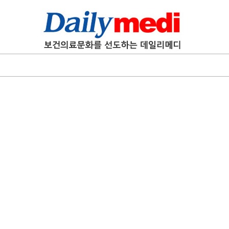
에 '마무
카네이션
행
성료
음
가
공동집필
능성 경
에 '마무