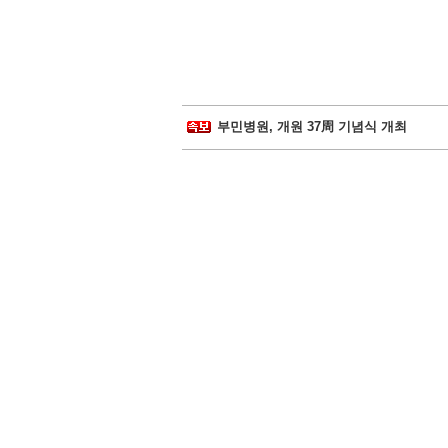
삼성물산-제일모직 합병 무효소송 6년만
경찰병원, 어버이날 맞아 입원환자에 
부민병원, 개원 37周 기념식 개최
일동후디스, ‘어버이날 선물 이벤트' 진
김포우리병원, '이웃사랑 그리기 대회' 
서울대병원, 베트남에 검진시스템 이식
비플러스랩, 종합 헬스케어 플랫폼 잰걸
시화병원, 심폐소생술 모의훈련‧실기평
서울성모 정찬권 교수, WHO 교과서 
백악관, 하반기 코로나19 확진 1억명 가
삼성물산-제일모직 합병 무효소송 6년만