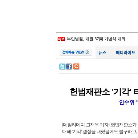
삼성물산-제일모직 합병 무효소송 6년만
경찰병원, 어버이날 맞아 입원환자에 
부민병원, 개원 37周 기념식 개최
일동후디스, ‘어버이날 선물 이벤트' 진
김포우리병원, '이웃사랑 그리기 대회' 
서울대병원, 베트남에 검진시스템 이식
비플러스랩, 종합 헬스케어 플랫폼 잰걸
시화병원, 심폐소생술 모의훈련‧실기평
서울성모 정찬권 교수, WHO 교과서 
백악관, 하반기 코로나19 확진 1억명 가
삼성물산-제일모직 합병 무효소송 6년만
헌법재판소 '기각' 
인수위 
[데일리메디 고재우 기자] 헌법재판소가
대해 ‘기각’ 결정을 내렸음에도 불구하고,