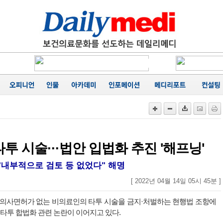
에 '마무
카네이션
행
성료
음
가
공동집필
능성 경
에 '마무
타투 시술···법안 입법화 추진 '해프닝'
"내부적으로 검토 등 없었다" 해명
[ 2022년 04월 14일 05시 45분 ]
 의사면허가 없는 비의료인의 타투 시술을 금지·처벌하는 현행법 조항에
 타투 합법화 관련 논란이 이어지고 있다.