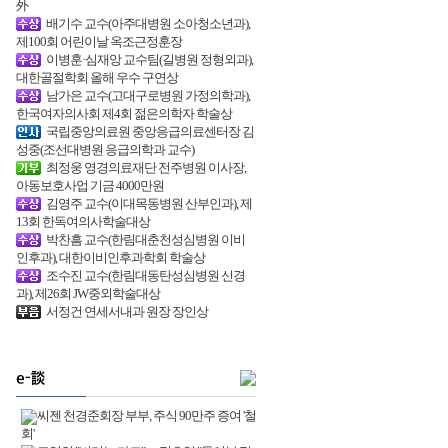
外
배기수 교수(아주대병원 소아청소년과),
제100회 어린이날 옥조근정훈장
이병훈·심재앙 교수팀(길병원 정형외과),
대한골절학회 올해 우수 구연상
남가은 교수(고대구로병원 가정의학과),
한국여자의사회 제4회 젊은의학자 학술상
국립중앙의료원 중앙응급의료센터장 김
성중(조선대병원 응급의학과 교수)
최정웅 영경의료재단 전주병원 이사장,
아동보호사업 기금 4000만원
김영주 교수(이대목동병원 산부인과), 제
13회 한독여의사학술대상
박찬흠 교수(한림대춘천성심병원 이비
인후과), 대한이비인후과학회 학술상
조수진 교수(한림대동탄성심병원 신경
과), 제26회 JW중외학술대상
서정건 연세서내과 원장 장인상
씨젠 천경준회장 부부, 주식 90만주 증여 '철
회'