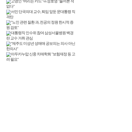
고영인 "버리는 카드" vs 정호영 "들어본 적
없다"
서민 단국의대 교수, 퇴임 앞둔 문대통령 직
격탄
"노인 관련 질환 과, 전공의 정원 한시적 증
원 검토"
대통령직 인수위 참여 삼성서울병원 백경
란 교수 거취 관심
"제주도 미성년 성매매 공보의는 의사 아닌
한의사"
아두카누맙 신중 치매학회 "보험재정 등 고
려 필요"