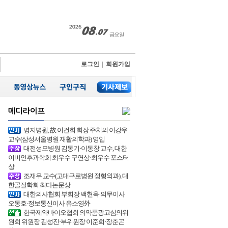
로그인
|
회원가입
명지병원, 故 이건희 회장 주치의 이강우
교수(삼성서울병원 재활의학과) 영입
대전성모병원 김동기·이동창 교수, 대한
이비인후과학회 최우수 구연상·최우수 포스터
상
조재우 교수(고대구로병원 정형외과), 대
한골절학회 최다논문상
대한의사협회 부회장 백현욱·의무이사
오동호·정보통신이사 유소영外
한국제약바이오협회 의약품광고심의위
원회 위원장 김성진·부위원장 이준희·장춘곤