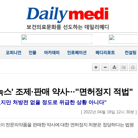
에 '마무
카네이션
행
성료
음
가
공동집필
능성 경
에 '마무
스' 조제·판매 약사···"면허정지 적법"
었지만 처방전 없을 정도로 위급한 상황 아니다"
[ 2022년 04월 18일 12시 30분 ]
 없이 전문의약품을 판매한 약사에 대한 면허정지 처분은 정당하다는 법원