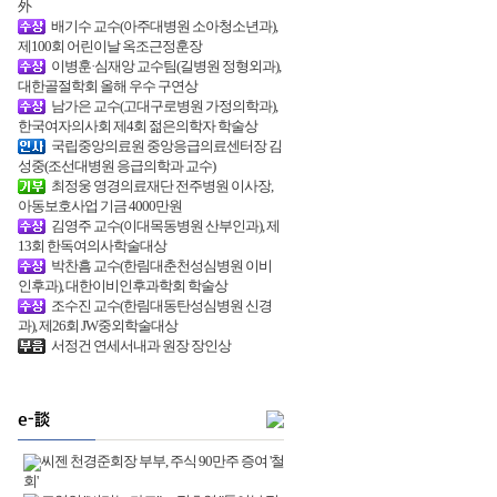
外
배기수 교수(아주대병원 소아청소년과),
제100회 어린이날 옥조근정훈장
이병훈·심재앙 교수팀(길병원 정형외과),
대한골절학회 올해 우수 구연상
남가은 교수(고대구로병원 가정의학과),
한국여자의사회 제4회 젊은의학자 학술상
국립중앙의료원 중앙응급의료센터장 김
성중(조선대병원 응급의학과 교수)
최정웅 영경의료재단 전주병원 이사장,
아동보호사업 기금 4000만원
김영주 교수(이대목동병원 산부인과), 제
13회 한독여의사학술대상
박찬흠 교수(한림대춘천성심병원 이비
인후과), 대한이비인후과학회 학술상
조수진 교수(한림대동탄성심병원 신경
과), 제26회 JW중외학술대상
서정건 연세서내과 원장 장인상
씨젠 천경준회장 부부, 주식 90만주 증여 '철
회'