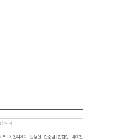
 금합니다
| 제호 : 데일리메디 | 발행인 : 안순범 | 편집인 : 박대진