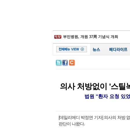
삼성물산-제일모직 합병 무효소송 6년만
경찰병원, 어버이날 맞아 입원환자에 
부민병원, 개원 37周 기념식 개최
일동후디스, ‘어버이날 선물 이벤트' 진
김포우리병원, '이웃사랑 그리기 대회' 
서울대병원, 베트남에 검진시스템 이식
비플러스랩, 종합 헬스케어 플랫폼 잰걸
시화병원, 심폐소생술 모의훈련‧실기평
서울성모 정찬권 교수, WHO 교과서 
백악관, 하반기 코로나19 확진 1억명 가
삼성물산-제일모직 합병 무효소송 6년만
의사 처방없이 '스틸녹
법원 "환자 요청 있
[데일리메디 박정연 기자] 의사의 처방
판단이 나왔다.