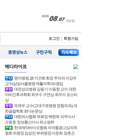
로그인
|
회원가입
명지병원, 故 이건희 회장 주치의 이강우
교수(삼성서울병원 재활의학과) 영입
대전성모병원 김동기·이동창 교수, 대한
이비인후과학회 최우수 구연상·최우수 포스터
상
조재우 교수(고대구로병원 정형외과), 대
한골절학회 최다논문상
대한의사협회 부회장 백현욱·의무이사
오동호·정보통신이사 유소영外
한국제약바이오협회 의약품광고심의위
원회 위원장 김성진·부위원장 이준희·장춘곤