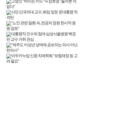
고영인 "버리는 카드" vs 정호영 "들어본 적
없다"
서민 단국의대 교수, 퇴임 앞둔 문대통령 직
격탄
"노인 관련 질환 과, 전공의 정원 한시적 증
원 검토"
대통령직 인수위 참여 삼성서울병원 백경
란 교수 거취 관심
"제주도 미성년 성매매 공보의는 의사 아닌
한의사"
아두카누맙 신중 치매학회 "보험재정 등 고
려 필요"