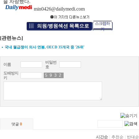
을 자랑했다.
min0426@dailymedi.com
스크랩하
의원/병원섹션 목록으로
기
[관련뉴스]
국내 월급쟁이 의사 연봉, OECD 35개국 중 '26위'