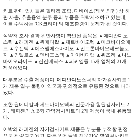
키트 판매 업체들은 필터캡 조립, 디바이스(제품 외형) 상·하
판 사출, 추출용액 분주 등의 부품을 위탁제조하고 있는데,
이를 수탁하는 'CK코리아'의 제조환경이 문제가 된 것이다.
식약처 조사 결과 위반사항이 확인된 품목은 ▲메디안디노
스틱 ▲래피젠 ▲원메디칼 ▲제트바이오텍 ▲미코바이오메
드 ▲수젠텍 ▲에스엘에스바이오 ▲인트론바이오테크놀로
지 ▲인텔로스 ▲엔비포스텍 ▲아이비디랩 ▲위즈켐 ▲나노
바이오라이프 ▲신진메딕스 ▲피씨엘등 15개 업체의 21개
제품이었다.
대부분은 수출 제품이며, 메디안디노스틱의 자가검사키트 1
개 제품 일부 물량이 약국과 편의점으로 유통된 것으로 나타
났다.
또한 원메디칼과 제트바이오텍의 전문가용 항원검사키트 2
개, 래피젠의 A·B형 간염검사키트의 2개 제품이 국내 유통됐
다.
이밖의 래피젠의 자가검사키트 제품은 부분품 부적합 판정
으로 전량 폐기됐고, 다른 업체들의 전문가용 항원검사키트