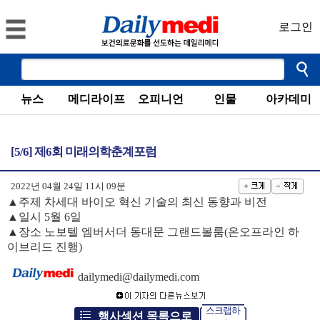
로그인
뉴스
메디라이프
오피니언
인물
아카데미
[5/6] 제6회 미래의학춘계포럼
2022년 04월 24일 11시 09분
▲주제 차세대 바이오 혁신 기술의 최신 동향과 비전
▲일시 5월 6일
▲장소 노보텔 엠버서더 동대문 그랜드볼룸(온오프라인 하
이브리드 진행)
dailymedi@dailymedi.com
스크랩하
행사섹션 목록으로