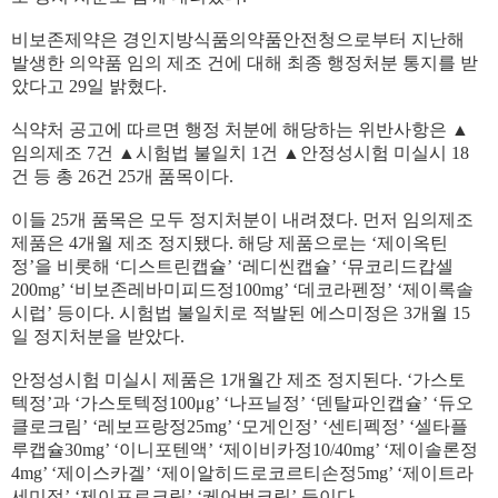
비보존제약은 경인지방식품의약품안전청으로부터 지난해
발생한 의약품 임의 제조 건에 대해 최종 행정처분 통지를 받
았다고 29일 밝혔다.
식약처 공고에 따르면 행정 처분에 해당하는 위반사항은 ▲
임의제조 7건 ▲시험법 불일치 1건 ▲안정성시험 미실시 18
건 등 총 26건 25개 품목이다.
이들 25개 품목은 모두 정지처분이 내려졌다. 먼저 임의제조
제품은 4개월 제조 정지됐다. 해당 제품으로는 ‘제이옥틴
정’을 비롯해 ‘디스트린캡슐’ ‘레디씬캡슐’ ‘뮤코리드캅셀
200mg’ ‘비보존레바미피드정100mg’ ‘데코라펜정’ ‘제이록솔
시럽’ 등이다. 시험법 불일치로 적발된 에스미정은 3개월 15
일 정지처분을 받았다.
안정성시험 미실시 제품은 1개월간 제조 정지된다. ‘가스토
텍정’과 ‘가스토텍정100μg’ ‘나프닐정’ ‘덴탈파인캡슐’ ‘듀오
클로크림’ ‘레보프랑정25mg’ ‘모게인정’ ‘센티펙정’ ‘셀타플
루캡슐30mg’ ‘이니포텐액’ ‘제이비카정10/40mg’ ‘제이솔론정
4mg’ ‘제이스카겔’ ‘제이알히드로코르티손정5mg’ ‘제이트라
세미정’ ‘제이프로크림’ ‘케어번크림’ 등이다.