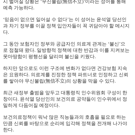
시 벌어질 상황은 ‘무신불립(無信不立)’이라는 성어를 통해
예측 가능하다.
‘믿음이 없으면 일어설 수 없다’는 이 성어는 윤석열 당선인
과 차기 정부를 이끌 정책 입안자들이 꼭 귀담아야 할 메시지
다.
그 동안 보험자인 정부와 공급자인 의료계 관계는 ‘불신’으
로 점철돼 왔다. 일방향적 정책에 대한 반감과 이를 지켜보는
못마땅함이 평행선을 달리며 불신을 키웠다.
하지만 앞으로도 이런 구조에 변화가 없다면 건강보험 지속
은 요원하다. 의료계를 진정한 정책 파트너로 인정하고 신뢰
를 쌓아야 무신불립(無信不立)의 상황을 막을 수 있다.
최근 새정부 출범을 앞두고 대통령직 인수위원회 구성이 한
창이다. 윤석열 당선인의 보건의료 공약들이 인수위에서 정
밀하게 다듬어질 예정이다.
보건의료정책이 워낙 많은 직능들과의 호흡을 필요로 하는
만큼 신뢰를 바탕으로 순리에 입각해 정책을 전개해 나가야
한다.