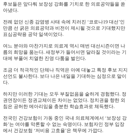
후보들은 앞다퉈 보장성 강화를 기치로 한 의료공약들을 쏟
아냈다.
전례 없던 신종 감염병 사태 속에 치러진 ‘코로나19 대선’인
만큼 선 굵은 의료공약과 비전이 제시될 것으로 기대했지만
표심공략용 공약 일색이었다.
여느 분야와 마찬가지로 의료계 역시 매번 대선시즌이면 나
름의 희망을 품는다. 새정부가 들어서면 달라질 것이라는 기
대에 부풀어 치열한 진영 다툼을 벌인다.
조금 더 적극적인 단체나 직역은 아예 대놓고 특정 후보 지지
선언도 불사한다. 보다 나은 내일을 기대하는 심정으로 말이
다.
하지만 이러한 기대는 모두 부질없음을 숱하게 경험했다. 정
권연장이든 정권교체이든 차이는 없었다. 정치권을 향한 외
침은 공허한 메아리임을 충분한 학습효과로 체득했다.
전국민 건강보험이 가동 중인 국내 의료체계에서 ‘보장성 강
화’는 여야를 막론할 수 없는 숙명이다. 보험자인 정부 입장
에서 건강보험 ‘저비용 고효율’은 책무에 가깝다.