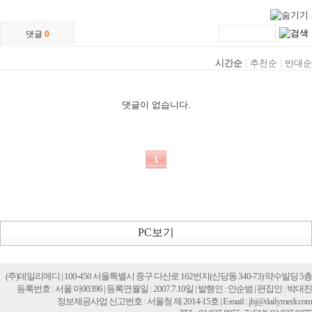
PC보기
(주)데일리메디 | 100-450 서울특별시 중구 다산로 162번지(신당동 340-73) 약수빌딩 5층
등록번호 : 서울 아00396 | 등록연월일 : 2007.7.10일 | 발행인 : 안순범 | 편집인 : 박대진
정보제공사업 신고번호 : 서울청 제 2014-15호 | E-mail : jhj@dailymedi.com