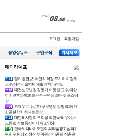
로그인
|
회원가입
명지병원, 故 이건희 회장 주치의 이강우
교수(삼성서울병원 재활의학과) 영입
대전성모병원 김동기·이동창 교수, 대한
이비인후과학회 최우수 구연상·최우수 포스터
상
조재우 교수(고대구로병원 정형외과), 대
한골절학회 최다논문상
대한의사협회 부회장 백현욱·의무이사
오동호·정보통신이사 유소영外
한국제약바이오협회 의약품광고심의위
원회 위원장 김성진·부위원장 이준희·장춘곤