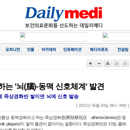
에 '마무
카네이션
행
성료
음
가
공동집필
능성 경
에 '마무
는 '뇌(腦)-동맥 신호체계' 발견
에 죽상경화반 쌓이면 뇌에 신호 발송
[ 2022년 05월 03일 08시 39분 ]
롬성 동맥경화라고 하는 죽상경화증(粥狀硬化症ㆍatherosclerosis)은 동
erotic plaques)이 쌓여 혈관이 좁아지는 질환이다. 죽상경화반은 지방, 콜레