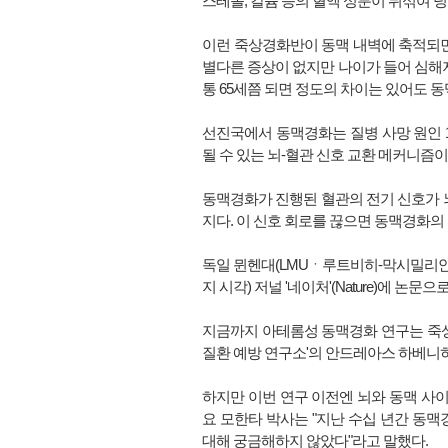
스테롤, 칼슘 등의 혈액 성분이 뒤섞여 
이런 죽상경화반이 동맥 내벽에 축적되면
별다른 증상이 없지만 나이가 들어 심해지
통 65세쯤 되면 정도의 차이는 있어도 
선진국에서 동맥경화는 질병 사망 원인 
될 수 있는 뇌-혈관 신호 교환 메커니즘이
동맥경화가 진행된 혈관의 전기 신호가 
지다. 이 신호 회로를 끊으면 동맥경화
독일 뮌헨대(LMUㆍ루트비히-막시밀리안 
지 시각) 저널 '네이처'(Nature)에 논문으
지금까지 아테롬성 동맥경화 연구는 죽상
질환 예방 연구소'의 안드레아스 하베니히
하지만 이번 연구 이전엔 뇌와 동맥 사이
요 모한타 박사는 "지난 수십 년간 동
대해 궁금해하지 않았다"라고 말했다.