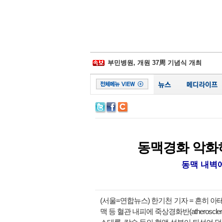
삼성물산-제일모직 합병 무효소송 6년만
경찰병원, 어버이날 맞아 입원환자에 
부민병원, 개원 37周 기념식 개최
일동후디스, ‘어버이날 선물 이벤트' 진
김포우리병원, '이웃사랑 그리기 대회' 
서울대병원, 베트남에 검진시스템 이식
비플러스랩, 종합 헬스케어 플랫폼 잰걸
시화병원, 심폐소생술 모의훈련‧실기평
서울성모 정찬권 교수, WHO 교과서 
백악관, 하반기 코로나19 확진 1억명 가
삼성물산-제일모직 합병 무효소송 6년만
동맥경화 악화하
동맥 내벽
(서울=연합뉴스) 한기천 기자 = 흔히 아테
맥 등 혈관 내피에 죽상경화반(atheroscl