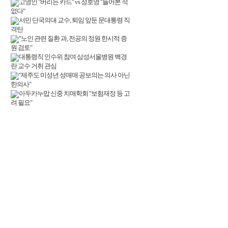
고영인 "버리는 카드" vs 정호영 "들어본 적
없다"
서민 단국의대 교수, 퇴임 앞둔 문대통령 직
격탄
"노인 관련 질환 과, 전공의 정원 한시적 증
원 검토"
대통령직 인수위 참여 삼성서울병원 백경
란 교수 거취 관심
"제주도 미성년 성매매 공보의는 의사 아닌
한의사"
아두카누맙 신중 치매학회 "보험재정 등 고
려 필요"