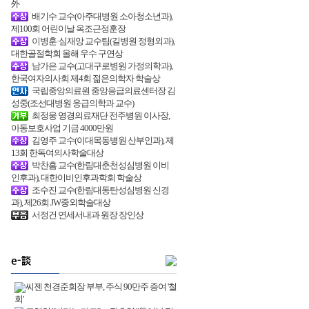
外
배기수 교수(아주대병원 소아청소년과),
제100회 어린이날 옥조근정훈장
이병훈·심재앙 교수팀(길병원 정형외과),
대한골절학회 올해 우수 구연상
남가은 교수(고대구로병원 가정의학과),
한국여자의사회 제4회 젊은의학자 학술상
국립중앙의료원 중앙응급의료센터장 김
성중(조선대병원 응급의학과 교수)
최정웅 영경의료재단 전주병원 이사장,
아동보호사업 기금 4000만원
김영주 교수(이대목동병원 산부인과), 제
13회 한독여의사학술대상
박찬흠 교수(한림대춘천성심병원 이비
인후과), 대한이비인후과학회 학술상
조수진 교수(한림대동탄성심병원 신경
과), 제26회 JW중외학술대상
서정건 연세서내과 원장 장인상
씨젠 천경준회장 부부, 주식 90만주 증여 '철
회'