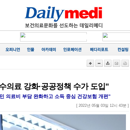
에 '마무
카네이션
행
성료
음
가
공동집필
능성 경
에 '마무
필수의료 강화·공공정책 수가 도입"
"국민 의료비 부담 완화하고 소득 중심 건강보험 개편"
[ 2022년 05월 03일 12시 43분 ]