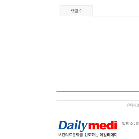
(주)데
발행소 : 04