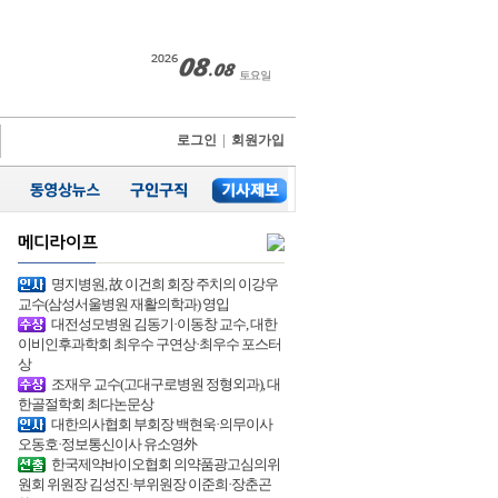
로그인
|
회원가입
명지병원, 故 이건희 회장 주치의 이강우
교수(삼성서울병원 재활의학과) 영입
대전성모병원 김동기·이동창 교수, 대한
이비인후과학회 최우수 구연상·최우수 포스터
상
조재우 교수(고대구로병원 정형외과), 대
한골절학회 최다논문상
대한의사협회 부회장 백현욱·의무이사
오동호·정보통신이사 유소영外
한국제약바이오협회 의약품광고심의위
원회 위원장 김성진·부위원장 이준희·장춘곤