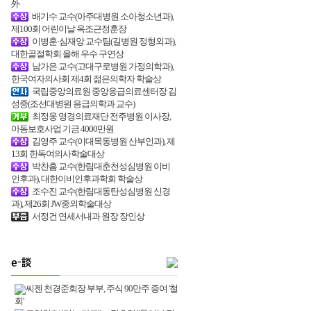
外
배기수 교수(아주대병원 소아청소년과),
제100회 어린이날 옥조근정훈장
이병훈·심재앙 교수팀(길병원 정형외과),
대한골절학회 올해 우수 구연상
남가은 교수(고대구로병원 가정의학과),
한국여자의사회 제4회 젊은의학자 학술상
국립중앙의료원 중앙응급의료센터장 김
성중(조선대병원 응급의학과 교수)
최정웅 영경의료재단 전주병원 이사장,
아동보호사업 기금 4000만원
김영주 교수(이대목동병원 산부인과), 제
13회 한독여의사학술대상
박찬흠 교수(한림대춘천성심병원 이비
인후과), 대한이비인후과학회 학술상
조수진 교수(한림대동탄성심병원 신경
과), 제26회 JW중외학술대상
서정건 연세서내과 원장 장인상
씨젠 천경준회장 부부, 주식 90만주 증여 '철
회'