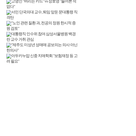
고영인 "버리는 카드" vs 정호영 "들어본 적
없다"
서민 단국의대 교수, 퇴임 앞둔 문대통령 직
격탄
"노인 관련 질환 과, 전공의 정원 한시적 증
원 검토"
대통령직 인수위 참여 삼성서울병원 백경
란 교수 거취 관심
"제주도 미성년 성매매 공보의는 의사 아닌
한의사"
아두카누맙 신중 치매학회 "보험재정 등 고
려 필요"