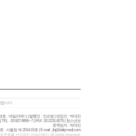
 금합니다
| 제호 : 데일리메디 | 발행인 : 안순범 | 편집인 : 박대진
02-927-8955~7 | FAX .02-2231-9275 | 청소년보
호책임자 : 박대진
청 제 2014-15호 | E-mail : jhj@dailymedi.com
료문화를 선도하는 데일리메디
All rights reserved.