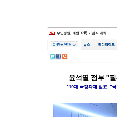
삼성물산-제일모직 합병 무효소송 6년만
경찰병원, 어버이날 맞아 입원환자에 
부민병원, 개원 37周 기념식 개최
일동후디스, ‘어버이날 선물 이벤트' 진
김포우리병원, '이웃사랑 그리기 대회' 
서울대병원, 베트남에 검진시스템 이식
비플러스랩, 종합 헬스케어 플랫폼 잰걸
시화병원, 심폐소생술 모의훈련‧실기평
서울성모 정찬권 교수, WHO 교과서 
백악관, 하반기 코로나19 확진 1억명 가
삼성물산-제일모직 합병 무효소송 6년만
윤석열 정부 "
110대 국정과제 발표, 