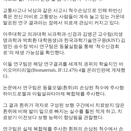
교통사고나 낙상과 같은 사고시 척수손상으로 인해 하반신
혹은 전신 마비로 고통받는 사람들이 계속 늘고 있는 가운데
발표된 연구 결과라는 점에서 의료계 관심이 커지고 있다
.
아주대학교 의과대학 뇌과학과
·
신경과 김병곤 교수팀
(
의생
명과학과 박희환 대학원생
)
과 한국과학기술연구원
(KIST)
김
영민
·
송수창 박사 연구팀은 동물실험을 통해
‘
척수신경회
로
’
의 재생 가능성을 확인했다
.
이들 연구팀은 해당 연구결과를 세계적 권위의 학술지인 바
이오머티리얼
(Biomaterials, IF:12.479) 4
월 온라인판에 게재했
다
.
논문에서 연구팀은 동물모델
(
흰쥐
)
의 손상된 척수에 주사형
하이드로젤과 아릴설파타아제 복합체를 주사했다
.
그 결과 흰쥐가 격자로 구성된 보행 구간에서 치료받지 않은
흰쥐에 비해 발이 밑으로 빠지는 실수를 훨씬 적게 하고
,
치
료받기 이전보다 보행 능력이 향상됨을 관찰했다
.
연구팀은 실제 복합체를 주사한 흰쥐의 손상된 척수에서 손