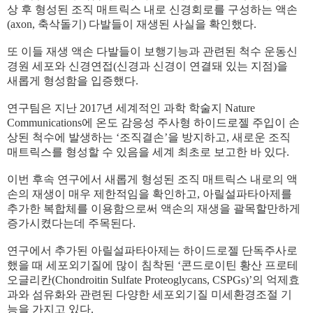
상 후 형성된 조직 매트릭스 내로 신경회로를 구성하는 액손
(axon,
축삭돌기
)
다발들이 재생된 사실을 확인했다
.
또 이들 재생 액손 다발들이 보행기능과 관련된 척수 운동신
경원 세포와 신경연접
(
신경과 신경이 연결돼 있는 지점
)
을
새롭게 형성함을 입증했다
.
연구팀은 지난
2017
년 세계적인 과학 학술지
Nature
Communications
에 온도 감응성 주사형 하이드로젤 주입이 손
상된 척수에 발생하는
‘
조직결손
’
을 방지하고
,
새로운 조직
매트릭스를 형성할 수 있음을 세계 최초로 보고한 바 있다
.
이번 후속 연구에서 새롭게 형성된 조직 매트릭스 내로의 액
손의 재생이 매우 제한적임을 확인하고
,
아릴설파타아제를
추가한 복합체를 이용함으로써 액손의 재생을 괄목할만하게
증가시켰다는데 주목된다
.
연구에서 추가된 아릴설파타아제는 하이드로젤 단독주사로
했을 때 세포외기질에 많이 침착된
‘
콘드로이틴 황산 프로테
오글리칸
(Chondroitin Sulfate Proteoglycans, CSPGs)’
의 억제효
과와 섬유화와 관련된 다양한 세포외기질 미세환경조절 기
능을 가지고 있다
.