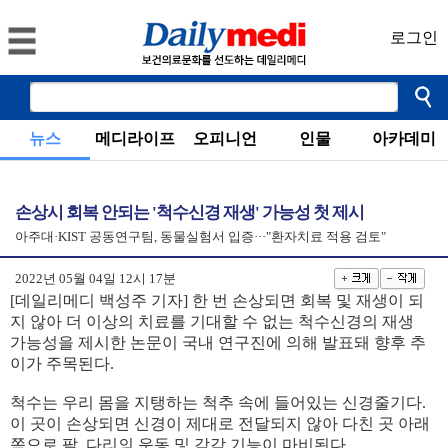
로그인
뉴스
메디라이프
오피니언
인물
아카데미
손상시 회복 안되는 '척수신경 재생' 가능성 첫 제시
아주대·KIST 공동연구팀, 동물실험서 입증···"환자치료 적용 검토"
2022년 05월 04일 12시 17분
[
데일리메디 백성주 기자
]
한 번 손상되면 회복 및 재생이 되
지 않아 더 이상의 치료를 기대할 수 없는 척수신경의 재생
가능성을 제시한 논문이 국내 연구진에 의해 발표돼 향후 추
이가 주목된다
.
척수는 우리 몸을 지탱하는 척추 속에 들어있는 신경줄기다
.
이 곳이 손상되면 신경이 제대로 전달되지 않아 다친 곳 아래
쪽으로 팔
,
다리의 운동 및 감각 기능이 마비된다
.