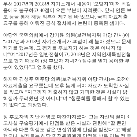
우선 2017년과 2018년 자기소개서 내용이 ‘오탈자’마저 똑같
음에도 불구하고 40점이 오른 부분이 지적됐다. 앞서 언론 보
도 등을 통해 해당 의혹이 제기된 바 있으나, 국회 자료제출
요구를 통해 이뤄진 공식 절차에서 논란이 증폭된 셈이다.
야당인 국민의힘에서 강기윤 의원(보건복지위 야당 간사)이
“2017년과 2018년 자기소개서가 40점이 왜 높아 졌으냐 문제
제기를 했는데, 그 평가를 후보자가 하는 것은 아니지 않
냐”며 “2017년은 일반전형이고, 2018년은 지역인재특별전형
으로 했기 때문에 (정 후보자 자녀가) 점수를 받기 용이한 부
분이 있었다”고 엄호를 했다.
하지만 김성주 민주당 의원(보건복지위 여당 간사)는 오전에
자료제출을 요구했는데 오후 늦게 서야 자료가 도착한 사실
을 짚으며 “지금까지 제출하지 않고 기피한 것은 사실이 밝
혀질까 두려웠던 것 아니냐”며 “청문회를 통해서 할 수 있는
게 없다”고 퇴장했다.
정 후보자의 지난 해명도 마찬가지였다. 그는 자신의 딸이 3
고사실 구술평가에서 만점을 받은 사실과 관련해 “딸 뿐만
아니라 다른 학생도 같은 면접위원에 만점을 받았다”고 해명
했으나, 실제로는 해당 면접위원에게 만점을 받은 이는 정 후