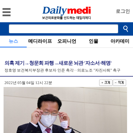
로그인
뉴스
메디라이프
오피니언
인물
아카데미
의혹 제기→청문회 파행→새로운 뇌관 '자소서·해명'
정호영 보건복지부장관 후보자 인준 촉각···의료노조 "자진사퇴" 촉구
2022년 05월 04일 12시 22분