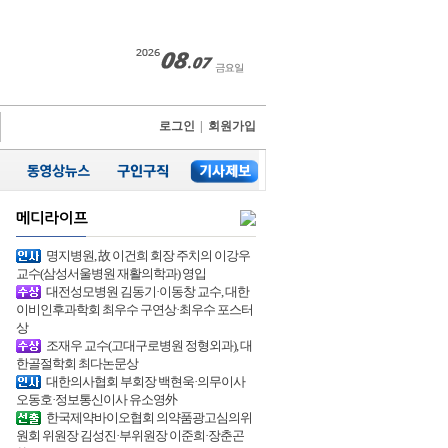
로그인
|
회원가입
명지병원, 故 이건희 회장 주치의 이강우
교수(삼성서울병원 재활의학과) 영입
대전성모병원 김동기·이동창 교수, 대한
이비인후과학회 최우수 구연상·최우수 포스터
상
조재우 교수(고대구로병원 정형외과), 대
한골절학회 최다논문상
대한의사협회 부회장 백현욱·의무이사
오동호·정보통신이사 유소영外
한국제약바이오협회 의약품광고심의위
원회 위원장 김성진·부위원장 이준희·장춘곤