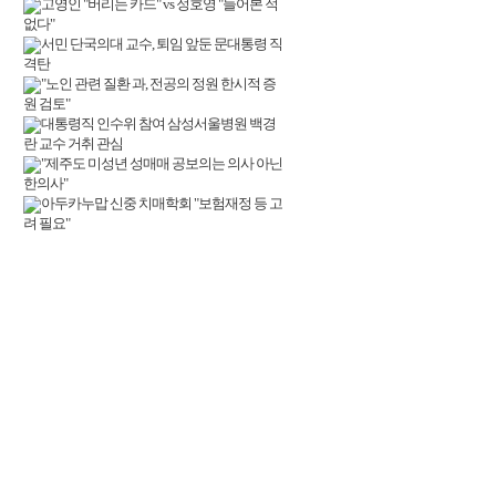
고영인 "버리는 카드" vs 정호영 "들어본 적
없다"
서민 단국의대 교수, 퇴임 앞둔 문대통령 직
격탄
"노인 관련 질환 과, 전공의 정원 한시적 증
원 검토"
대통령직 인수위 참여 삼성서울병원 백경
란 교수 거취 관심
"제주도 미성년 성매매 공보의는 의사 아닌
한의사"
아두카누맙 신중 치매학회 "보험재정 등 고
려 필요"