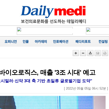
에 '마무
카네이션
행
성료
음
가
공동집필
능성 경
에 '마무
바이오로직스, 매출 '3조 시대' 예고
오시밀러·신약 3대 축 기반 초일류 글로벌기업 도약"
[ 2022년 05월 05일 06시 52분 ]