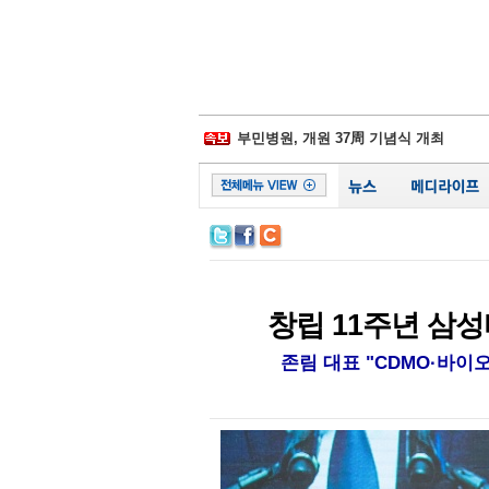
삼성물산-제일모직 합병 무효소송 6년만
경찰병원, 어버이날 맞아 입원환자에 
부민병원, 개원 37周 기념식 개최
일동후디스, ‘어버이날 선물 이벤트' 진
김포우리병원, '이웃사랑 그리기 대회' 
서울대병원, 베트남에 검진시스템 이식
비플러스랩, 종합 헬스케어 플랫폼 잰걸
시화병원, 심폐소생술 모의훈련‧실기평
서울성모 정찬권 교수, WHO 교과서 
백악관, 하반기 코로나19 확진 1억명 가
삼성물산-제일모직 합병 무효소송 6년만
창립 11주년 삼성
존림 대표 "CDMO·바이