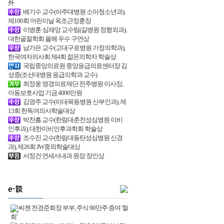
外
배기수 교수(아주대병원 소아청소년과),
제100회 어린이날 옥조근정훈장
이병훈·심재앙 교수팀(길병원 정형외과),
대한골절학회 올해 우수 구연상
남가은 교수(고대구로병원 가정의학과),
한국여자의사회 제4회 젊은의학자 학술상
국립중앙의료원 중앙응급의료센터장 김
성중(조선대병원 응급의학과 교수)
최정웅 영경의료재단 전주병원 이사장,
아동보호사업 기금 4000만원
김영주 교수(이대목동병원 산부인과), 제
13회 한독여의사학술대상
박찬흠 교수(한림대춘천성심병원 이비
인후과), 대한이비인후과학회 학술상
조수진 교수(한림대동탄성심병원 신경
과), 제26회 JW중외학술대상
서정건 연세서내과 원장 장인상
씨젠 천경준회장 부부, 주식 90만주 증여 '철
회'