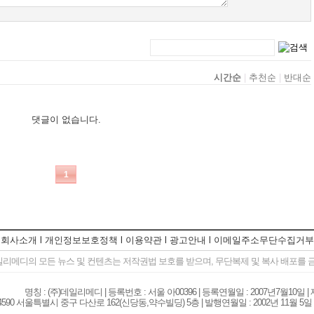
회사소개
l
개인정보보호정책
l
이용약관
l
광고안내
l
이메일주소무단수집거부
일리메디의 모든 뉴스 및 컨텐츠는 저작권법 보호를 받으며, 무단복제 및 복사 배포를
명칭 : (주)데일리메디 | 등록번호 : 서울 아00396 | 등록연월일 : 2007년7월10일 
590 서울특별시 중구 다산로 162(신당동,약수빌딩) 5층 | 발행연월일 : 2002년 11월 5일 | TEL . 