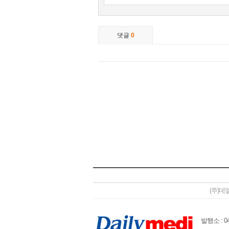
(주)데
발행소 : 04