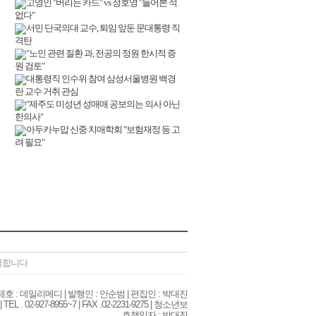
고영인 "버리는 카드" vs 정호영 "들어본 적
없다"
서민 단국의대 교수, 퇴임 앞둔 문대통령 직
격탄
"노인 관련 질환 과, 전공의 정원 한시적 증
원 검토"
대통령직 인수위 참여 삼성서울병원 백경
란 교수 거취 관심
"제주도 미성년 성매매 공보의는 의사 아닌
한의사"
아두카누맙 신중 치매학회 "보험재정 등 고
려 필요"
 금합니다
| 제호 : 데일리메디 | 발행인 : 안순범 | 편집인 : 박대진
02-927-8955~7 | FAX .02-2231-9275 | 청소년보
호책임자 : 박대진