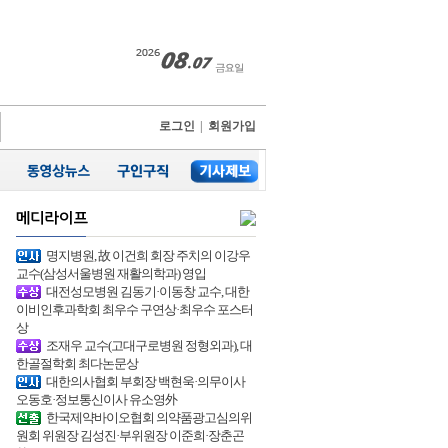
로그인
|
회원가입
명지병원, 故 이건희 회장 주치의 이강우
교수(삼성서울병원 재활의학과) 영입
대전성모병원 김동기·이동창 교수, 대한
이비인후과학회 최우수 구연상·최우수 포스터
상
조재우 교수(고대구로병원 정형외과), 대
한골절학회 최다논문상
대한의사협회 부회장 백현욱·의무이사
오동호·정보통신이사 유소영外
한국제약바이오협회 의약품광고심의위
원회 위원장 김성진·부위원장 이준희·장춘곤