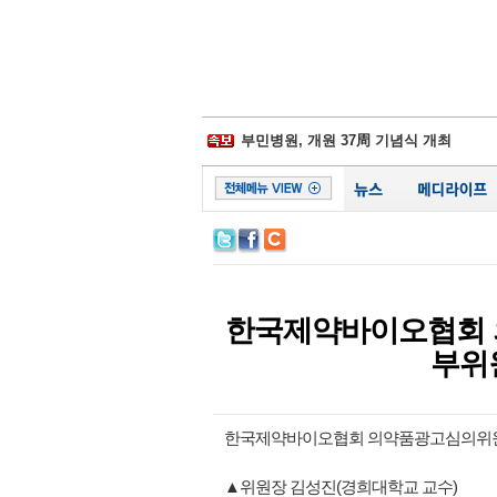
삼성물산-제일모직 합병 무효소송 6년만
경찰병원, 어버이날 맞아 입원환자에 
부민병원, 개원 37周 기념식 개최
일동후디스, ‘어버이날 선물 이벤트' 진
김포우리병원, '이웃사랑 그리기 대회' 
서울대병원, 베트남에 검진시스템 이식
비플러스랩, 종합 헬스케어 플랫폼 잰걸
시화병원, 심폐소생술 모의훈련‧실기평
서울성모 정찬권 교수, WHO 교과서 
백악관, 하반기 코로나19 확진 1억명 가
삼성물산-제일모직 합병 무효소송 6년만
한국제약바이오협회 
부위
한국제약바이오협회 의약품광고심의위
▲위원장 김성진(경희대학교 교수)