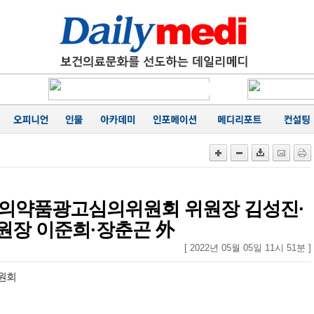
에 '마무
카네이션
행
성료
음
가
공동집필
능성 경
에 '마무
의약품광고심의위원회 위원장 김성진·
원장 이준희·장춘곤 外
[ 2022년 05월 05일 11시 51분 ]
원회