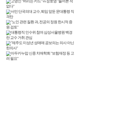
고영인 "버리는 카드" vs 정호영 "들어본 적
없다"
서민 단국의대 교수, 퇴임 앞둔 문대통령 직
격탄
"노인 관련 질환 과, 전공의 정원 한시적 증
원 검토"
대통령직 인수위 참여 삼성서울병원 백경
란 교수 거취 관심
"제주도 미성년 성매매 공보의는 의사 아닌
한의사"
아두카누맙 신중 치매학회 "보험재정 등 고
려 필요"