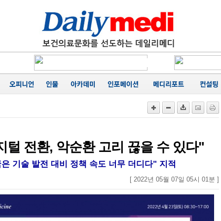
에 '마무
카네이션
행
성료
음
가
공동집필
능성 경
에 '마무
지털 전환, 악순환 고리 끊을 수 있다"
은 기술 발전 대비 정책 속도 너무 더디다" 지적
[ 2022년 05월 07일 05시 01분 ]