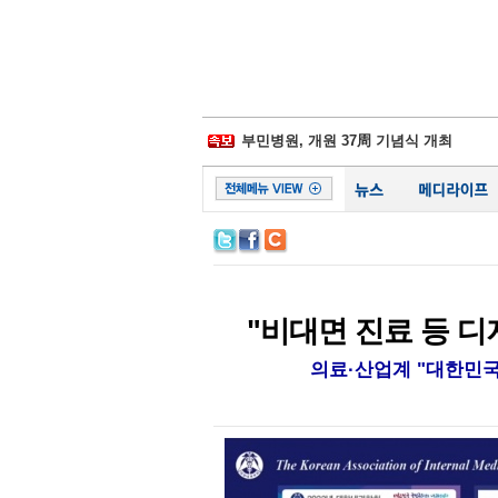
삼성물산-제일모직 합병 무효소송 6년만
경찰병원, 어버이날 맞아 입원환자에 
부민병원, 개원 37周 기념식 개최
일동후디스, ‘어버이날 선물 이벤트' 진
김포우리병원, '이웃사랑 그리기 대회' 
서울대병원, 베트남에 검진시스템 이식
비플러스랩, 종합 헬스케어 플랫폼 잰걸
시화병원, 심폐소생술 모의훈련‧실기평
서울성모 정찬권 교수, WHO 교과서 
백악관, 하반기 코로나19 확진 1억명 가
삼성물산-제일모직 합병 무효소송 6년만
"비대면 진료 등 디
의료·산업계 "대한민국