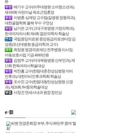
外
배기수 교수(아주대병원 소아청소년과),
제100회 어린이날 옥조근정훈장
이병훈·심재앙 교수팀(길병원 정형외과),
대한골절학회 올해 우수 구연상
남가은 교수(고대구로병원 가정의학과),
한국여자의사회 제4회 젊은의학자 학술상
국립중앙의료원 중앙응급의료센터장 김
성중(조선대병원 응급의학과 교수)
최정웅 영경의료재단 전주병원 이사장,
아동보호사업 기금 4000만원
김영주 교수(이대목동병원 산부인과), 제
13회 한독여의사학술대상
박찬흠 교수(한림대춘천성심병원 이비
인후과), 대한이비인후과학회 학술상
조수진 교수(한림대동탄성심병원 신경
과), 제26회 JW중외학술대상
서정건 연세서내과 원장 장인상
씨젠 천경준회장 부부, 주식 90만주 증여 '철
회'