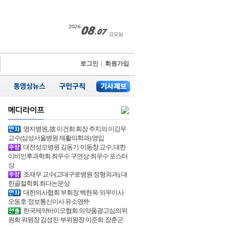
로그인
|
회원가입
명지병원, 故 이건희 회장 주치의 이강우
교수(삼성서울병원 재활의학과) 영입
대전성모병원 김동기·이동창 교수, 대한
이비인후과학회 최우수 구연상·최우수 포스터
상
조재우 교수(고대구로병원 정형외과), 대
한골절학회 최다논문상
대한의사협회 부회장 백현욱·의무이사
오동호·정보통신이사 유소영外
한국제약바이오협회 의약품광고심의위
원회 위원장 김성진·부위원장 이준희·장춘곤