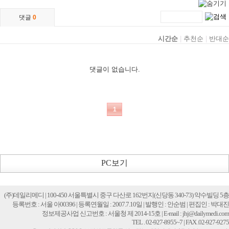
PC보기
(주)데일리메디 | 100-450 서울특별시 중구 다산로 162번지(신당동 340-73) 약수빌딩 5층
등록번호 : 서울 아00396 | 등록연월일 : 2007.7.10일 | 발행인 : 안순범 | 편집인 : 박대진
정보제공사업 신고번호 : 서울청 제 2014-15호 | E-mail : jhj@dailymedi.com
TEL . 02-927-8955~7 | FAX .02-927-9275