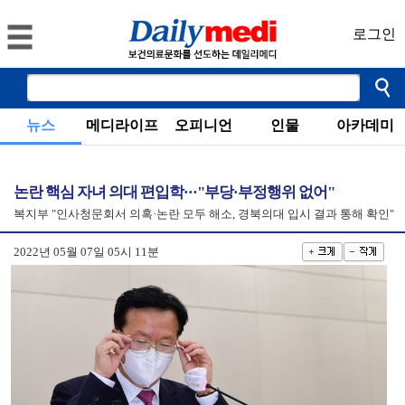
로그인
뉴스
메디라이프
오피니언
인물
아카데미
논란 핵심 자녀 의대 편입학···"부당·부정행위 없어"
복지부 "인사청문회서 의혹·논란 모두 해소, 경북의대 입시 결과 통해 확인"
2022년 05월 07일 05시 11분