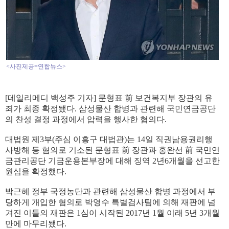
<사진제공=연합뉴스>
[
데일리메디 백성주 기자
]
문형표
前
보건복지부 장관의 유
죄가 최종 확정됐다
.
삼성물산 합병과 관련해 국민연금공단
의 찬성 결정 과정에서 압력을 행사한 혐의다
.
대법원 제
3
부
(
주심 이흥구 대법관
)
는
14
일 직권남용권리행
사방해 등 혐의로 기소된 문형표 前 장관과 홍완선 前 국민연
금관리공단 기금운용본부장에 대해 징역
2
년
6
개월을 선고한
원심을 확정했다
.
박근혜 정부 국정농단과 관련해 삼성물산 합병 과정에서 부
당하게 개입한 혐의로 박영수 특별검사팀에 의해 재판에 넘
겨진 이들의 재판은
1
심이 시작된
2017
년
1
월 이래
5
년
3
개월
만에 마무리됐다
.