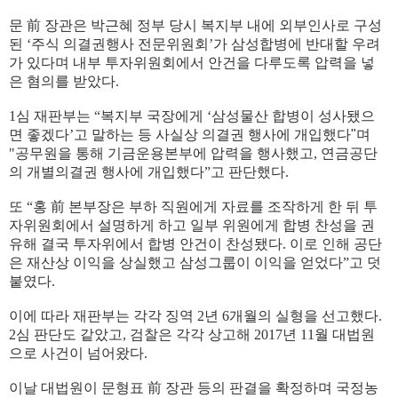
문 前 장관은 박근혜 정부 당시 복지부 내에 외부인사로 구성
된
‘
주식 의결권행사 전문위원회
’
가 삼성합병에 반대할 우려
가 있다며 내부 투자위원회에서 안건을 다루도록 압력을 넣
은 혐의를 받았다
.
1
심 재판부는
“
복지부 국장에게
‘
삼성물산 합병이 성사됐으
면 좋겠다
’
고 말하는 등 사실상 의결권 행사에 개입했다"며
"
공무원을 통해 기금운용본부에 압력을 행사했고
,
연금공단
의 개별의결권 행사에 개입했다
”
고 판단했다
.
또
“
홍 前 본부장은 부하 직원에게 자료를 조작하게 한 뒤 투
자위원회에서 설명하게 하고 일부 위원에게 합병 찬성을 권
유해 결국 투자위에서 합병 안건이 찬성됐다
.
이로 인해 공단
은 재산상 이익을 상실했고 삼성그룹이 이익을 얻었다
”
고 덧
붙였다
.
이에 따라 재판부는 각각 징역
2
년
6
개월의 실형을 선고했다
.
2
심 판단도 같았고
,
검찰은 각각 상고해
2017
년
11
월 대법원
으로 사건이 넘어왔다
.
이날 대법원이 문형표 前 장관 등의 판결을 확정하며 국정농