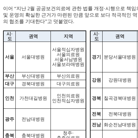
이어 “지난 2월 공공보건의료에 관한 법률 개정·시행으로 책
및 운영의 확실한 근거가 마련된 만큼 앞으로 보다 적극적인 
의 협조를 기대한다”고 덧붙였다.
시
·
시
·
권역
지역
권역
도
도
서울적십자병원
서울의료원
서울
서울대병원
경기
분당서울대병원
서울서남병원
서울보라매병원
부산
부산대병원
부산의료원
강원
강원대병원
대구
경북대병원
대구의료원
인천의료원
인천
가천대길병원
경북
칠곡경북대병원
인천적십자병원
전북
전북대병원
광주
전남대병원
전남
화순전남대병원
청주
·
충북
충북대병원