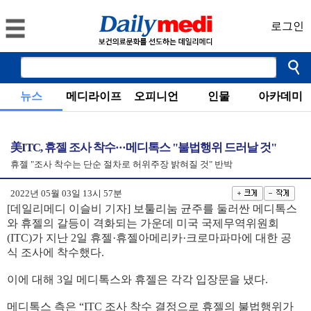
로그인
뉴스
메디라이프
오피니언
인물
아카데미
美ITC, 휴젤 조사 착수···메디톡스 "불법행위 드러날 것"
휴젤 "조사 착수는 단순 절차로 허위주장 밝혀질 것" 반박
2022년 05월 03일 13시 57분
[데일리메디 이슬비 기자] 보툴리눔 균주를 둘러싼 메디톡스
와 휴젤의 갈등이 격화되는 가운데 미국 국제무역위원회
(ITC)가 지난 2일 휴젤·휴젤아메리카·크로마파마에 대한 공
식 조사에 착수했다.
이에 대해 3일 메디톡스와 휴젤은 각각 입장문을 냈다.
메디톡스 측은 “ITC 조사 착수 결정으로 휴젤의 불법행위가