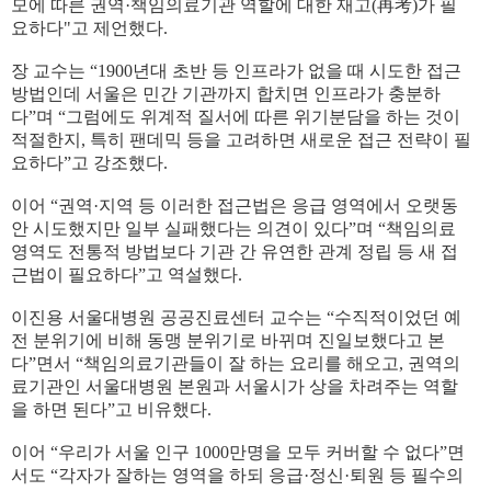
모에 따른 권역·책임의료기관 역할에 대한 재고(再考)가 필
요하다"고 제언했다.
장 교수는 “1900년대 초반 등 인프라가 없을 때 시도한 접근
방법인데 서울은 민간 기관까지 합치면 인프라가 충분하
다”며 “그럼에도 위계적 질서에 따른 위기분담을 하는 것이
적절한지, 특히 팬데믹 등을 고려하면 새로운 접근 전략이 필
요하다”고 강조했다.
이어 “권역·지역 등 이러한 접근법은 응급 영역에서 오랫동
안 시도했지만 일부 실패했다는 의견이 있다”며 “책임의료
영역도 전통적 방법보다 기관 간 유연한 관계 정립 등 새 접
근법이 필요하다”고 역설했다.
이진용 서울대병원 공공진료센터 교수는 “수직적이었던 예
전 분위기에 비해 동맹 분위기로 바뀌며 진일보했다고 본
다”면서 “책임의료기관들이 잘 하는 요리를 해오고, 권역의
료기관인 서울대병원 본원과 서울시가 상을 차려주는 역할
을 하면 된다”고 비유했다.
이어 “우리가 서울 인구 1000만명을 모두 커버할 수 없다”면
서도 “각자가 잘하는 영역을 하되 응급·정신·퇴원 등 필수의