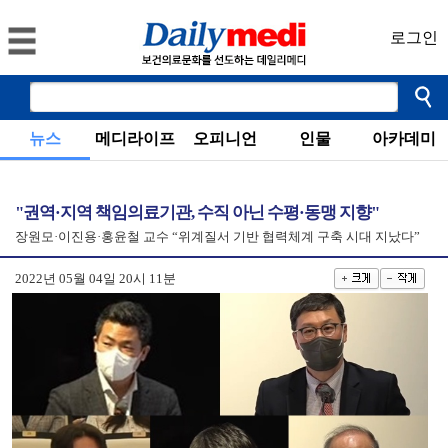
로그인
뉴스
메디라이프
오피니언
인물
아카데미
"권역·지역 책임의료기관, 수직 아닌 수평·동맹 지향"
장원모·이진용·홍윤철 교수 “위계질서 기반 협력체계 구축 시대 지났다”
2022년 05월 04일 20시 11분