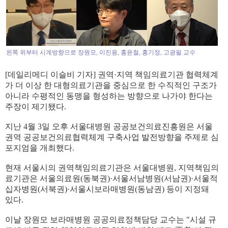
왼쪽 위부터 시계방향으로 장원모, 이진용, 홍윤철, 홍기정, 고광필 교수
[데일리메디 이슬비 기자] 권역·지역 책임의료기관 협력체계
가 더 이상 한 대형의료기관을 중심으로 한 수직적인 구조가
아니라 수평적인 동맹을 형성하는 방향으로 나가야 한다는
주장이 제기됐다.
지난 4월 3일 오후 서울대병원 공공보건의료진흥원은 서울
권역 공공보건의료협력체계 구축사업 발전방향을 주제로 심
포지엄을 개최했다.
현재 서울시의 권역책임의료기관은 서울대병원, 지역책임의
료기관은 서울의료원(동북권)·서울서남병원(서남권)·서울적
십자병원(서북권)·서울시보라매병원(동남권) 등이 지정돼
있다.
이날 장원모 보라매병원 공공의료정책담당 교수는 "시설 규