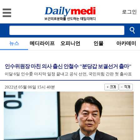
로그인
뉴스
메디라이프
오피니언
인물
아카데미
인수위원장 마친 의사 출신 안철수 "분당갑 보궐선거 출마"
이달 6일 인수委 마지막 일정 끝내고 공식 선언, 국민의힘 간판 첫 출사표
2022년 05월 06일 15시 40분