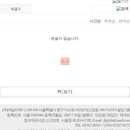
PC보기
(주)데일리메디 | 100-450 서울특별시 중구 다산로 162번지(신당동 340-73) 약수빌딩 5층
등록번호 : 서울 아00396 | 등록연월일 : 2007.7.10일 | 발행인 : 안순범 | 편집인 : 박대진
정보제공사업 신고번호 : 서울청 제 2014-15호 | E-mail : jhj@dailymedi.com
TEL . 02-927-8955~7 | FAX .02-927-9275