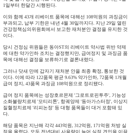
1일부터 한달간 시행된다.
이와 함께 43개 리베이트 품목에 대해선 108억원의 과징금이
부과되고, 납부 기한은 내년 4월 30일까지다. 지난 29일 열린
건강정책심의위원회에서 보고한 재처분안 결정을 유지한 것
이다.
당시 건정심 위원들은 동아ST의 리베이트 약사법 위반 약제
에 대한 약가인하 조치는 결정했지만, 급여정지 및 과징금 품
목에 대해선 결정을 보류하기로 결론내렸다.
그러나 닷새 만에 갑자기 재처분 안을 최종 확정, 통보한 것
이다. 이에 따라 122품목 평균 9.63% 약가인하, 72품목 1개월
급여 정지, 43품목 과징금 108억원으로 정리됐다.
급여 정지 품목에는 성장호르몬제 '그로트로핀투주', 기능성
소화불량치료제 '모티리톤', 항궤양제 '동아가스터정', 이상지
질혈정치료제 '리피논정' 등 대형 품목들이 대거 포함돼 있
다.
해당 품목은 지난해 각각 443억원, 312억원, 171억원 처방 실
적을 올렸다. 모두 전년대비 사용량이 늘어 실적 견인을 이끌